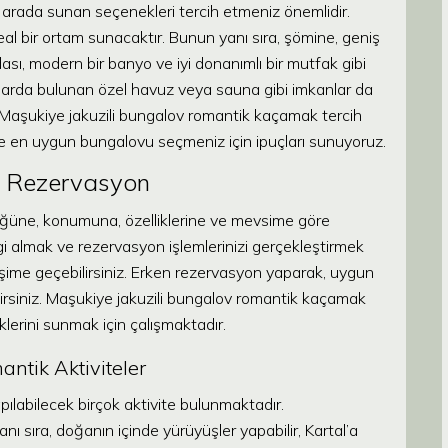
 arada sunan seçenekleri tercih etmeniz önemlidir.
deal bir ortam sunacaktır. Bunun yanı sıra, şömine, geniş
ası, modern bir banyo ve iyi donanımlı bir mutfak gibi
ovlarda bulunan özel havuz veya sauna gibi imkanlar da
. Maşukiye jakuzili bungalov romantik kaçamak tercih
ize en uygun bungalovu seçmeniz için ipuçları sunuyoruz.
e Rezervasyon
üğüne, konumuna, özelliklerine ve mevsime göre
gi almak ve rezervasyon işlemlerinizi gerçekleştirmek
etişime geçebilirsiniz. Erken rezervasyon yaparak, uygun
irsiniz. Maşukiye jakuzili bungalov romantik kaçamak
eklerini sunmak için çalışmaktadır.
ntik Aktiviteler
ılabilecek birçok aktivite bulunmaktadır.
 sıra, doğanın içinde yürüyüşler yapabilir, Kartal’a