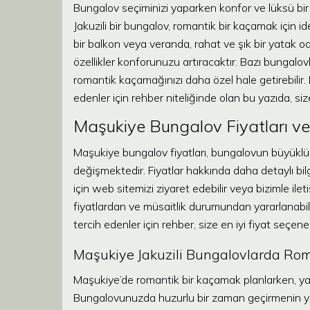
Bungalov seçiminizi yaparken konfor ve lüksü bir
Jakuzili bir bungalov, romantik bir kaçamak için i
bir balkon veya veranda, rahat ve şık bir yatak od
özellikler konforunuzu artıracaktır. Bazı bungal
romantik kaçamağınızı daha özel hale getirebilir
edenler için rehber niteliğinde olan bu yazıda, s
Maşukiye Bungalov Fiyatları v
Maşukiye bungalov fiyatları, bungalovun büyükl
değişmektedir. Fiyatlar hakkında daha detaylı bil
için web sitemizi ziyaret edebilir veya bizimle il
fiyatlardan ve müsaitlik durumundan yararlanabil
tercih edenler için rehber, size en iyi fiyat seçen
Maşukiye Jakuzili Bungalovlarda Roma
Maşukiye’de romantik bir kaçamak planlarken, yap
Bungalovunuzda huzurlu bir zaman geçirmenin yanı