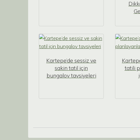
Dikk
Ge
Kartepe’de sessiz ve
Kartep
sakin tatil için
tatili
bungalov tavsiyeleri