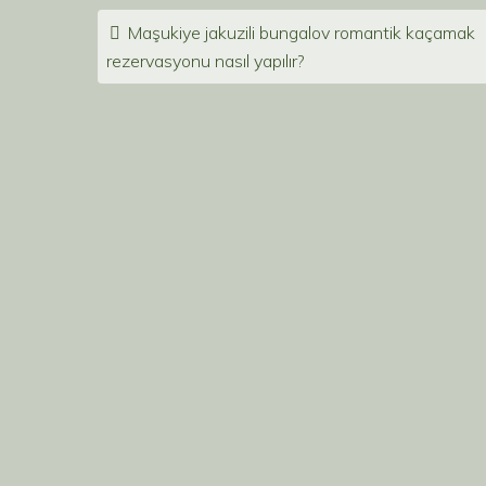
Post navigation
Maşukiye jakuzili bungalov romantik kaçamak
rezervasyonu nasıl yapılır?