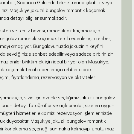
karabilir, Sapanca Gölü’nde tekne turuna çıkabilir veya
lirsiniz. Maşukiye jakuzili bungalov romantik kaçamak
kında detaylı bilgiler sunmaktadır.
mosferi ve temiz havası, romantik bir kaçamak için
ungalov romantik kaçamak tercih edenler için rehber,
lmayı amaçlıyor. Bungalovunuzda jakuzinin keyfini
ğında sevdiğinizle sohbet edebilir veya sadece birbirinizin
az anılar biriktirmek için ideal bir yer olan Maşukiye,
tik kaçamak tercih edenler için rehber olarak
eçimi, fiyatlandırma, rezervasyon ve aktiviteler
ak için, sizin için özenle seçtiğimiz jakuzili bungalov
ulunan detaylı fotoğraflar ve açıklamalar, size en uygun
üşteri hizmetleri ekibimiz, rezervasyon işlemlerinizde
uk duyacaktır. Maşukiye jakuzili bungalov romantik
e bir konaklama seçeneği sunmakla kalmayıp, unutulmaz