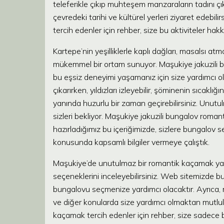
teleferikle çıkıp muhteşem manzaraların tadını çı
çevredeki tarihi ve kültürel yerleri ziyaret edebi
tercih edenler için rehber, size bu aktiviteler hak
Kartepe’nin yeşilliklerle kaplı dağları, masalsı at
mükemmel bir ortam sunuyor. Maşukiye jakuzili b
bu eşsiz deneyimi yaşamanız için size yardımcı o
çıkarırken, yıldızları izleyebilir, şöminenin sıcaklı
yanında huzurlu bir zaman geçirebilirsiniz. Unutulm
sizleri bekliyor. Maşukiye jakuzili bungalov roman
hazırladığımız bu içeriğimizde, sizlere bungalov s
konusunda kapsamlı bilgiler vermeye çalıştık.
Maşukiye’de unutulmaz bir romantik kaçamak yaşam
seçeneklerini inceleyebilirsiniz. Web sitemizde b
bungalovu seçmenize yardımcı olacaktır. Ayrıca, m
ve diğer konularda size yardımcı olmaktan mutlul
kaçamak tercih edenler için rehber, size sadec