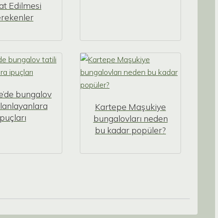
at Edilmesi
rekenler
e’de bungalov
 planlayanlara
Kartepe Maşukiye
ipuçları
bungalovları neden
bu kadar popüler?