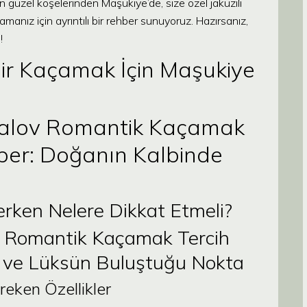
en güzel köşelerinden Maşukiye’de, size özel jakuzili
nız için ayrıntılı bir rehber sunuyoruz. Hazırsanız,
!
ir Kaçamak İçin Maşukiye
galov Romantik Kaçamak
hber: Doğanın Kalbinde
rken Nelere Dikkat Etmeli?
v Romantik Kaçamak Tercih
or ve Lüksün Buluştuğu Nokta
ken Özellikler