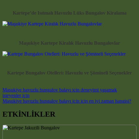
Kartepe’de Isıtmalı Havuzlu Lüks Bungalov Kiralama
Maşukiye Kartepe Kiralık Havuzlu Bungalovlar
Kartepe Bungalov Otelleri: Havuzlu ve Şömineli Seçenekler
Post navigation
Maşukiye havuzlu bungalov balayı için deneyimi yaşamak
isteyenler için
Maşukiye havuzlu bungalov balayı için için en iyi zaman hangisi?
ETKİNLİKLER