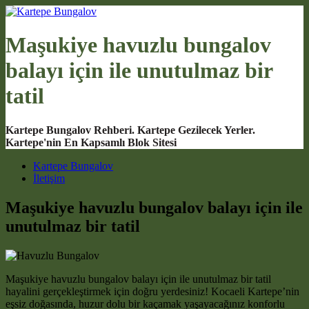
Maşukiye havuzlu bungalov
balayı için ile unutulmaz bir
tatil
Kartepe Bungalov Rehberi. Kartepe Gezilecek Yerler.
Kartepe'nin En Kapsamlı Blok Sitesi
Main Navigation
Kartepe Bungalov
İletişim
Maşukiye havuzlu bungalov balayı için ile
unutulmaz bir tatil
Maşukiye havuzlu bungalov balayı için ile unutulmaz bir tatil
hayalini gerçekleştirmek için doğru yerdesiniz! Kocaeli Kartepe’nin
eşsiz doğasında, huzur dolu bir kaçamak yaşayacağınız konforlu