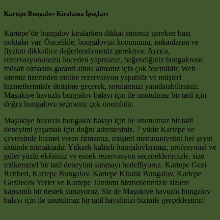
Kartepe Bungalov Kiralama İpuçları
Kartepe’de bungalov kiralarken dikkat etmeniz gereken bazı
noktalar var. Öncelikle, bungalovun konumunu, imkanlarını ve
fiyatını dikkatlice değerlendirmeniz gerekiyor. Ayrıca,
rezervasyonunuzu önceden yapmanız, beğendiğiniz bungalovun
müsait olmasını garanti altına almanız için çok önemlidir. Web
sitemiz üzerinden online rezervasyon yapabilir ve müşteri
hizmetlerimizle iletişime geçerek, sorularınızı yanıtlatabilirsiniz.
Maşukiye havuzlu bungalov balayı için ile unutulmaz bir tatil için
doğru bungalovu seçmeniz çok önemlidir.
Maşukiye havuzlu bungalov balayı için ile unutulmaz bir tatil
deneyimi yaşamak için doğru adrestesiniz. 7 yıldır Kartepe ve
çevresinde hizmet veren firmamız, müşteri memnuniyetini her şeyin
üstünde tutmaktadır. Yüksek kaliteli bungalovlarımız, profesyonel ve
güler yüzlü ekibimiz ve esnek rezervasyon seçeneklerimizle, size
mükemmel bir tatil deneyimi sunmayı hedefliyoruz. Kartepe Gezi
Rehberi, Kartepe Bungalov, Kartepe Kiralık Bungalov, Kartepe
Gezilecek Yerler ve Kartepe Tanıtımı hizmetlerimizle sizlere
kapsamlı bir destek sunuyoruz. Siz de Maşukiye havuzlu bungalov
balayı için ile unutulmaz bir tatil hayalinizi bizimle gerçekleştirin!