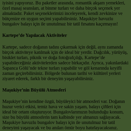
iyisini yapıyoruz. Bu paketler arasında, romantik akşam yemekleri,
özel masaj seansları, at binme turları ve daha birçok seçenek yer
almaktadır. Paket seçeneklerimizi inceleyerek, kendi zevkinize ve
bütçenize en uygun seçimi yapabilirsiniz. Maşukiye havuzlu
bungalov balayı için ile unutulmaz bir tatil fırsatını kaçırmayın!
Kartepe’de Yapılacak Aktiviteler
Kartepe, sadece doğanın tadını çıkarmak için değil, aynı zamanda
birçok aktiviteye katılmak için de ideal bir yerdir. Dağcılık, yürüyüş,
bisiklet turları, piknik ve doğa fotoğrafçılığı, Kartepe’de
yapabileceğiniz aktivitelerden sadece birkaçıdır. Ayrıca, yakınlardaki
Sapanca Gölü’nde tekne turları yapabilir ve göl kenarında keyifli
zaman geçirebilirsiniz. Bölgede bulunan tarihi ve kültürel yerleri
ziyaret ederek, farklı bir deneyim yaşayabilirsiniz.
Maşukiye’nin Büyülü Atmosferi
Maşukiye’nin kendine özgü, büyüleyici bir atmosferi var. Doğanın
huzur verici etkisi, temiz hava ve sakin yaşam, balayı çiftleri için
ideal bir ortam oluşturuyor. Bungalovlarımızın bulunduğu konum,
size bu büyülü atmosferin tam kalbinde yer almanızı sağlayacak.
Maşukiye havuzlu bungalov balayı için ile unutulmaz bir tatil
deneyimi yaşayacak ve bu anıları ömür boyu hatırlayacaksınız.