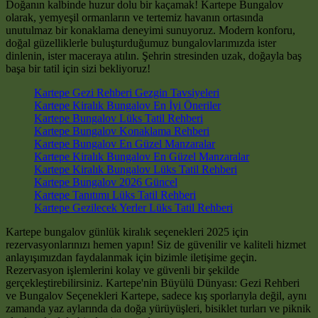
Doğanın kalbinde huzur dolu bir kaçamak! Kartepe Bungalov
olarak, yemyeşil ormanların ve tertemiz havanın ortasında
unutulmaz bir konaklama deneyimi sunuyoruz. Modern konforu,
doğal güzelliklerle buluşturduğumuz bungalovlarımızda ister
dinlenin, ister maceraya atılın. Şehrin stresinden uzak, doğayla baş
başa bir tatil için sizi bekliyoruz!
Kartepe Gezi Rehberi Gezgin Tavsiyeleri
Kartepe Kiralık Bungalov En İyi Öneriler
Kartepe Bungalov Lüks Tatil Rehberi
Kartepe Bungalov Konaklama Rehberi
Kartepe Bungalov En Güzel Manzaralar
Kartepe Kiralık Bungalov En Güzel Manzaralar
Kartepe Kiralık Bungalov Lüks Tatil Rehberi
Kartepe Bungalov 2026 Güncel
Kartepe Tanıtımı Lüks Tatil Rehberi
Kartepe Gezilecek Yerler Lüks Tatil Rehberi
Kartepe bungalov günlük kiralık seçenekleri 2025 için
rezervasyonlarınızı hemen yapın! Siz de güvenilir ve kaliteli hizmet
anlayışımızdan faydalanmak için bizimle iletişime geçin.
Rezervasyon işlemlerini kolay ve güvenli bir şekilde
gerçekleştirebilirsiniz. Kartepe'nin Büyülü Dünyası: Gezi Rehberi
ve Bungalov Seçenekleri Kartepe, sadece kış sporlarıyla değil, aynı
zamanda yaz aylarında da doğa yürüyüşleri, bisiklet turları ve piknik