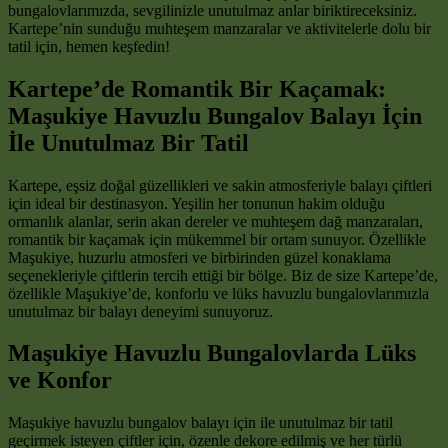
bungalovlarımızda, sevgilinizle unutulmaz anlar biriktireceksiniz.
Kartepe’nin sunduğu muhteşem manzaralar ve aktivitelerle dolu bir
tatil için, hemen keşfedin!
Kartepe’de Romantik Bir Kaçamak:
Maşukiye Havuzlu Bungalov Balayı İçin
İle Unutulmaz Bir Tatil
Kartepe, eşsiz doğal güzellikleri ve sakin atmosferiyle balayı çiftleri
için ideal bir destinasyon. Yeşilin her tonunun hakim olduğu
ormanlık alanlar, serin akan dereler ve muhteşem dağ manzaraları,
romantik bir kaçamak için mükemmel bir ortam sunuyor. Özellikle
Maşukiye, huzurlu atmosferi ve birbirinden güzel konaklama
seçenekleriyle çiftlerin tercih ettiği bir bölge. Biz de size Kartepe’de,
özellikle Maşukiye’de, konforlu ve lüks havuzlu bungalovlarımızla
unutulmaz bir balayı deneyimi sunuyoruz.
Maşukiye Havuzlu Bungalovlarda Lüks
ve Konfor
Maşukiye havuzlu bungalov balayı için ile unutulmaz bir tatil
geçirmek isteyen çiftler için, özenle dekore edilmiş ve her türlü