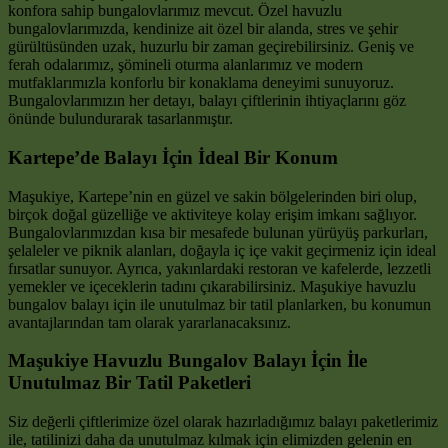
konfora sahip bungalovlarımız mevcut. Özel havuzlu
bungalovlarımızda, kendinize ait özel bir alanda, stres ve şehir
gürültüsünden uzak, huzurlu bir zaman geçirebilirsiniz. Geniş ve
ferah odalarımız, şömineli oturma alanlarımız ve modern
mutfaklarımızla konforlu bir konaklama deneyimi sunuyoruz.
Bungalovlarımızın her detayı, balayı çiftlerinin ihtiyaçlarını göz
önünde bulundurarak tasarlanmıştır.
Kartepe’de Balayı İçin İdeal Bir Konum
Maşukiye, Kartepe’nin en güzel ve sakin bölgelerinden biri olup,
birçok doğal güzelliğe ve aktiviteye kolay erişim imkanı sağlıyor.
Bungalovlarımızdan kısa bir mesafede bulunan yürüyüş parkurları,
şelaleler ve piknik alanları, doğayla iç içe vakit geçirmeniz için ideal
fırsatlar sunuyor. Ayrıca, yakınlardaki restoran ve kafelerde, lezzetli
yemekler ve içeceklerin tadını çıkarabilirsiniz. Maşukiye havuzlu
bungalov balayı için ile unutulmaz bir tatil planlarken, bu konumun
avantajlarından tam olarak yararlanacaksınız.
Maşukiye Havuzlu Bungalov Balayı İçin İle
Unutulmaz Bir Tatil Paketleri
Siz değerli çiftlerimize özel olarak hazırladığımız balayı paketlerimiz
ile, tatilinizi daha da unutulmaz kılmak için elimizden gelenin en