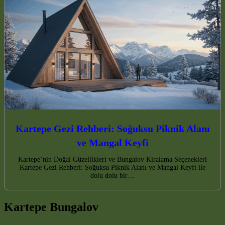
Kartepe Gezi Rehberi: Soğuksu Piknik Alanı
ve Mangal Keyfi
Kartepe’nin Doğal Güzellikleri ve Bungalov Kiralama Seçenekleri
Kartepe Gezi Rehberi: Soğuksu Piknik Alanı ve Mangal Keyfi ile
dolu dolu bir…
Kartepe Bungalov