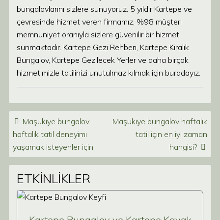
bungalovlarını sizlere sunuyoruz. 5 yıldır Kartepe ve
çevresinde hizmet veren firmamız, %98 müşteri
memnuniyet oranıyla sizlere güvenilir bir hizmet
sunmaktadır. Kartepe Gezi Rehberi, Kartepe Kiralık
Bungalov, Kartepe Gezilecek Yerler ve daha birçok
hizmetimizle tatilinizi unutulmaz kılmak için buradayız.
Post navigation
Maşukiye bungalov
Maşukiye bungalov haftalık
haftalık tatil deneyimi
tatil için en iyi zaman
yaşamak isteyenler için
hangisi?
ETKİNLİKLER
Kartepe Bungalov ve Kartepe Kayak