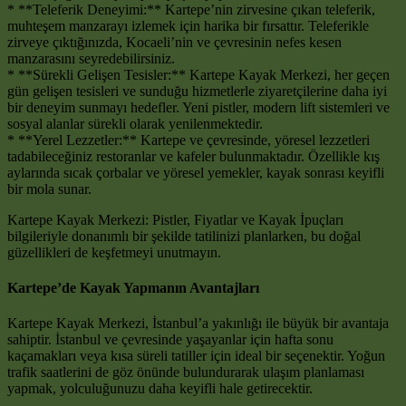
* **Teleferik Deneyimi:** Kartepe’nin zirvesine çıkan teleferik,
muhteşem manzarayı izlemek için harika bir fırsattır. Teleferikle
zirveye çıktığınızda, Kocaeli’nin ve çevresinin nefes kesen
manzarasını seyredebilirsiniz.
* **Sürekli Gelişen Tesisler:** Kartepe Kayak Merkezi, her geçen
gün gelişen tesisleri ve sunduğu hizmetlerle ziyaretçilerine daha iyi
bir deneyim sunmayı hedefler. Yeni pistler, modern lift sistemleri ve
sosyal alanlar sürekli olarak yenilenmektedir.
* **Yerel Lezzetler:** Kartepe ve çevresinde, yöresel lezzetleri
tadabileceğiniz restoranlar ve kafeler bulunmaktadır. Özellikle kış
aylarında sıcak çorbalar ve yöresel yemekler, kayak sonrası keyifli
bir mola sunar.
Kartepe Kayak Merkezi: Pistler, Fiyatlar ve Kayak İpuçları
bilgileriyle donanımlı bir şekilde tatilinizi planlarken, bu doğal
güzellikleri de keşfetmeyi unutmayın.
Kartepe’de Kayak Yapmanın Avantajları
Kartepe Kayak Merkezi, İstanbul’a yakınlığı ile büyük bir avantaja
sahiptir. İstanbul ve çevresinde yaşayanlar için hafta sonu
kaçamakları veya kısa süreli tatiller için ideal bir seçenektir. Yoğun
trafik saatlerini de göz önünde bulundurarak ulaşım planlaması
yapmak, yolculuğunuzu daha keyifli hale getirecektir.