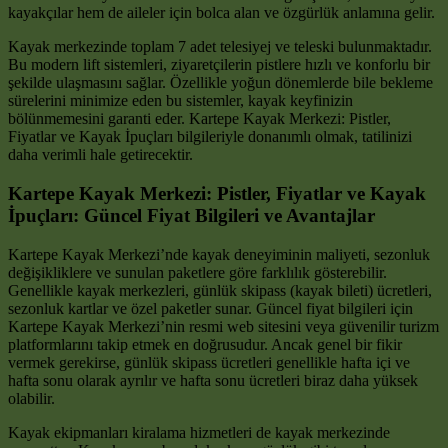
kayakçılar hem de aileler için bolca alan ve özgürlük anlamına gelir.
Kayak merkezinde toplam 7 adet telesiyej ve teleski bulunmaktadır.
Bu modern lift sistemleri, ziyaretçilerin pistlere hızlı ve konforlu bir
şekilde ulaşmasını sağlar. Özellikle yoğun dönemlerde bile bekleme
sürelerini minimize eden bu sistemler, kayak keyfinizin
bölünmemesini garanti eder. Kartepe Kayak Merkezi: Pistler,
Fiyatlar ve Kayak İpuçları bilgileriyle donanımlı olmak, tatilinizi
daha verimli hale getirecektir.
Kartepe Kayak Merkezi: Pistler, Fiyatlar ve Kayak
İpuçları: Güncel Fiyat Bilgileri ve Avantajlar
Kartepe Kayak Merkezi’nde kayak deneyiminin maliyeti, sezonluk
değişikliklere ve sunulan paketlere göre farklılık gösterebilir.
Genellikle kayak merkezleri, günlük skipass (kayak bileti) ücretleri,
sezonluk kartlar ve özel paketler sunar. Güncel fiyat bilgileri için
Kartepe Kayak Merkezi’nin resmi web sitesini veya güvenilir turizm
platformlarını takip etmek en doğrusudur. Ancak genel bir fikir
vermek gerekirse, günlük skipass ücretleri genellikle hafta içi ve
hafta sonu olarak ayrılır ve hafta sonu ücretleri biraz daha yüksek
olabilir.
Kayak ekipmanları kiralama hizmetleri de kayak merkezinde