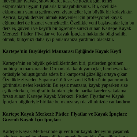
mevcuttur. Kayak, snowboard, kask ve gözlük gibi temel
ekipmanları uygun fiyatlarla kiralayabilirsiniz. Bu, özellikle
ekipmanını yanına getirmeyen ziyaretçiler için büyük bir kolaylıktır.
Ayrıca, kayak dersleri almak isteyenler için profesyonel kayak
eğitmenleri de hizmet vermektedir. Özellikle yeni başlayanlar için bu
dersler, güvenli ve keyifli bir öğrenme süreci sunar. Kartepe Kayak
Merkezi: Pistler, Fiyatlar ve Kayak İpuçları hakkında bilgi sahibi
olmak, bütçenizi daha iyi planlamanıza yardımcı olacaktır.
Kartepe’nin Büyüleyici Manzarası Eşliğinde Kayak Keyfi
Kartepe’nin en büyük çekiciliklerinden biri, pistlerden görünen
muhteşem manzarasıdır. Ormanlarla kaplı yamaçlar, bembeyaz kar
örtüsüyle buluştuğunda adeta bir kartpostal güzelliği ortaya çıkar.
Özellikle zirveden Sapanca Gölü ve İzmit Körfezi’nin panoramik
görüntüsü nefes kesicidir. Bu eşsiz manzara, kayak yaparken size
eşlik ederken, fotoğraf tutkunları için de harika kareler yakalama
fırsatı sunar. Kartepe Kayak Merkezi: Pistler, Fiyatlar ve Kayak
İpuçları bilgileriyle birlikte bu manzarayı da zihninizde canlandırın.
Kartepe Kayak Merkezi: Pistler, Fiyatlar ve Kayak İpuçları:
Güvenli Kayak İçin İpuçları
Kartepe Kayak Merkezi’nde güvenli bir kayak deneyimi yaşamak
için bazı temel ipuçlarına dikkat etmek önemlidir. Öncelikle, hava