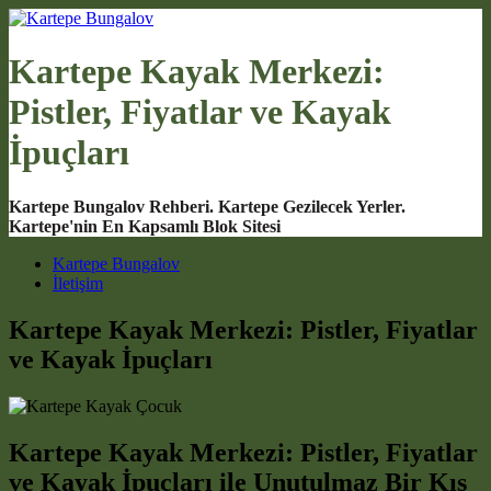
Kartepe Kayak Merkezi:
Pistler, Fiyatlar ve Kayak
İpuçları
Kartepe Bungalov Rehberi. Kartepe Gezilecek Yerler.
Kartepe'nin En Kapsamlı Blok Sitesi
Main Navigation
Kartepe Bungalov
İletişim
Kartepe Kayak Merkezi: Pistler, Fiyatlar
ve Kayak İpuçları
Kartepe Kayak Merkezi: Pistler, Fiyatlar
ve Kayak İpuçları ile Unutulmaz Bir Kış