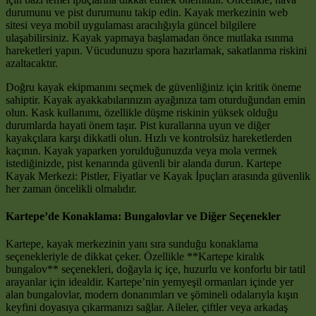
durumunu ve pist durumunu takip edin. Kayak merkezinin web
sitesi veya mobil uygulaması aracılığıyla güncel bilgilere
ulaşabilirsiniz. Kayak yapmaya başlamadan önce mutlaka ısınma
hareketleri yapın. Vücudunuzu spora hazırlamak, sakatlanma riskini
azaltacaktır.
Doğru kayak ekipmanını seçmek de güvenliğiniz için kritik öneme
sahiptir. Kayak ayakkabılarınızın ayağınıza tam oturduğundan emin
olun. Kask kullanımı, özellikle düşme riskinin yüksek olduğu
durumlarda hayati önem taşır. Pist kurallarına uyun ve diğer
kayakçılara karşı dikkatli olun. Hızlı ve kontrolsüz hareketlerden
kaçının. Kayak yaparken yorulduğunuzda veya mola vermek
istediğinizde, pist kenarında güvenli bir alanda durun. Kartepe
Kayak Merkezi: Pistler, Fiyatlar ve Kayak İpuçları arasında güvenlik
her zaman öncelikli olmalıdır.
Kartepe’de Konaklama: Bungalovlar ve Diğer Seçenekler
Kartepe, kayak merkezinin yanı sıra sunduğu konaklama
seçenekleriyle de dikkat çeker. Özellikle **Kartepe kiralık
bungalov** seçenekleri, doğayla iç içe, huzurlu ve konforlu bir tatil
arayanlar için idealdir. Kartepe’nin yemyeşil ormanları içinde yer
alan bungalovlar, modern donanımları ve şömineli odalarıyla kışın
keyfini doyasıya çıkarmanızı sağlar. Aileler, çiftler veya arkadaş