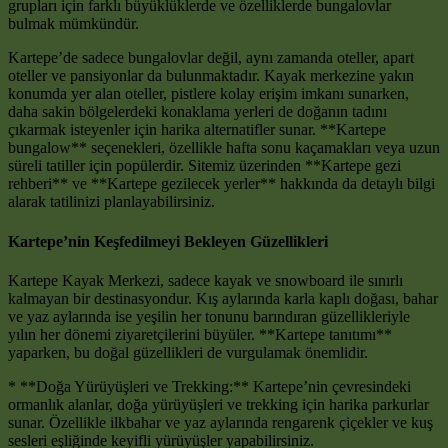
grupları için farklı büyüklüklerde ve özelliklerde bungalovlar
bulmak mümkündür.
Kartepe’de sadece bungalovlar değil, aynı zamanda oteller, apart
oteller ve pansiyonlar da bulunmaktadır. Kayak merkezine yakın
konumda yer alan oteller, pistlere kolay erişim imkanı sunarken,
daha sakin bölgelerdeki konaklama yerleri de doğanın tadını
çıkarmak isteyenler için harika alternatifler sunar. **Kartepe
bungalow** seçenekleri, özellikle hafta sonu kaçamakları veya uzun
süreli tatiller için popülerdir. Sitemiz üzerinden **Kartepe gezi
rehberi** ve **Kartepe gezilecek yerler** hakkında da detaylı bilgi
alarak tatilinizi planlayabilirsiniz.
Kartepe’nin Keşfedilmeyi Bekleyen Güzellikleri
Kartepe Kayak Merkezi, sadece kayak ve snowboard ile sınırlı
kalmayan bir destinasyondur. Kış aylarında karla kaplı doğası, bahar
ve yaz aylarında ise yeşilin her tonunu barındıran güzellikleriyle
yılın her dönemi ziyaretçilerini büyüler. **Kartepe tanıtımı**
yaparken, bu doğal güzellikleri de vurgulamak önemlidir.
* **Doğa Yürüyüşleri ve Trekking:** Kartepe’nin çevresindeki
ormanlık alanlar, doğa yürüyüşleri ve trekking için harika parkurlar
sunar. Özellikle ilkbahar ve yaz aylarında rengarenk çiçekler ve kuş
sesleri eşliğinde keyifli yürüyüşler yapabilirsiniz.