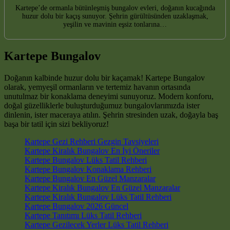
Kartepe’de ormanla bütünleşmiş bungalov evleri, doğanın kucağında
huzur dolu bir kaçış sunuyor. Şehrin gürültüsünden uzaklaşmak,
yeşilin ve mavinin eşsiz tonlarına…
Kartepe Bungalov
Doğanın kalbinde huzur dolu bir kaçamak! Kartepe Bungalov
olarak, yemyeşil ormanların ve tertemiz havanın ortasında
unutulmaz bir konaklama deneyimi sunuyoruz. Modern konforu,
doğal güzelliklerle buluşturduğumuz bungalovlarımızda ister
dinlenin, ister maceraya atılın. Şehrin stresinden uzak, doğayla baş
başa bir tatil için sizi bekliyoruz!
Kartepe Gezi Rehberi Gezgin Tavsiyeleri
Kartepe Kiralık Bungalov En İyi Öneriler
Kartepe Bungalov Lüks Tatil Rehberi
Kartepe Bungalov Konaklama Rehberi
Kartepe Bungalov En Güzel Manzaralar
Kartepe Kiralık Bungalov En Güzel Manzaralar
Kartepe Kiralık Bungalov Lüks Tatil Rehberi
Kartepe Bungalov 2026 Güncel
Kartepe Tanıtımı Lüks Tatil Rehberi
Kartepe Gezilecek Yerler Lüks Tatil Rehberi