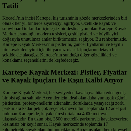
Tatili
Kocaeli’nin incisi Kartepe, kış turizminin gözde merkezlerinden biri
olarak her yıl binlerce ziyaretçiyi ağırlıyor. Özellikle kayak ve
snowboard tutkunları için eşsiz bir destinasyon olan Kartepe Kayak
Merkezi, sunduğu modern tesisleri, çeşitli pistleri ve büyüleyici
doğasıyla unutulmaz anılar biriktirmenizi sağlıyor. Bu rehberimizde,
Kartepe Kayak Merkezi’nin pistlerini, güncel fiyatlarını ve keyifli
bir kayak deneyimi için ihtiyacınız olacak ipuçlarını detaylı bir
şekilde ele alacağız. Kartepe’nin sunduğu diğer güzellikleri ve
konaklama seçeneklerini de keşfedeceğiz.
Kartepe Kayak Merkezi: Pistler, Fiyatlar
ve Kayak İpuçları ile Kışın Kalbi Atıyor
Kartepe Kayak Merkezi, her seviyeden kayakçıya hitap eden geniş
bir pist ağına sahiptir. Acemiler için ideal olan daha yumuşak eğimli
pistlerden, profesyonellerin adrenalini doruklarda yaşayacağı zorlu
parkurlara kadar pek çok seçenek mevcuttur. Toplamda 12 adet pist
bulunan Kartepe’de, kayak süresi ortalama 4000 metreye
ulaşmaktadır. En uzun pist, 3500 metrelik parkuruyla kayakseverlere
kesintisiz bir keyif sunar. Kayak merkezinde toplamda 17
kilometrelik kayak alanı bulunmaktadır. Bu geniş alan, hem bireysel