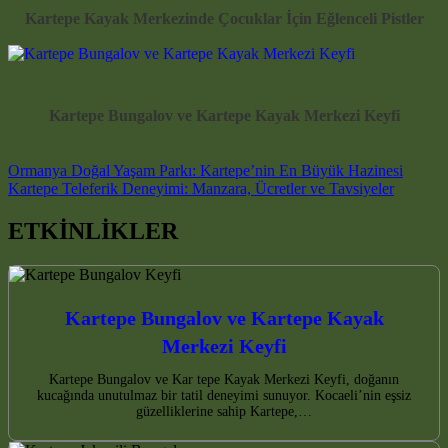
Kartepe Kayak Merkezinde Çocuklar İçin Eğlenceli Pistler
Kartepe Bungalov ve Kartepe Kayak Merkezi Keyfi
Post navigation
Ormanya Doğal Yaşam Parkı: Kartepe’nin En Büyük Hazinesi
Kartepe Teleferik Deneyimi: Manzara, Ücretler ve Tavsiyeler
ETKİNLİKLER
Kartepe Bungalov ve Kartepe Kayak
Merkezi Keyfi
Kartepe Bungalov ve Kar tepe Kayak Merkezi Keyfi, doğanın
kucağında unutulmaz bir tatil deneyimi sunuyor. Kocaeli’nin eşsiz
güzelliklerine sahip Kartepe,…