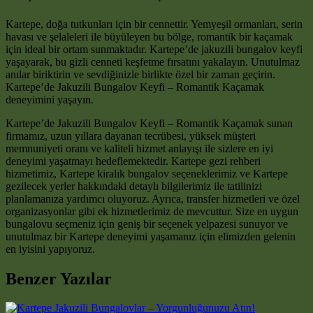
Kartepe, doğa tutkunları için bir cennettir. Yemyeşil ormanları, serin
havası ve şelaleleri ile büyüleyen bu bölge, romantik bir kaçamak
için ideal bir ortam sunmaktadır. Kartepe’de jakuzili bungalov keyfi
yaşayarak, bu gizli cenneti keşfetme fırsatını yakalayın. Unutulmaz
anılar biriktirin ve sevdiğinizle birlikte özel bir zaman geçirin.
Kartepe’de Jakuzili Bungalov Keyfi – Romantik Kaçamak
deneyimini yaşayın.
Kartepe’de Jakuzili Bungalov Keyfi – Romantik Kaçamak sunan
firmamız, uzun yıllara dayanan tecrübesi, yüksek müşteri
memnuniyeti oranı ve kaliteli hizmet anlayışı ile sizlere en iyi
deneyimi yaşatmayı hedeflemektedir. Kartepe gezi rehberi
hizmetimiz, Kartepe kiralık bungalov seçeneklerimiz ve Kartepe
gezilecek yerler hakkındaki detaylı bilgilerimiz ile tatilinizi
planlamanıza yardımcı oluyoruz. Ayrıca, transfer hizmetleri ve özel
organizasyonlar gibi ek hizmetlerimiz de mevcuttur. Size en uygun
bungalovu seçmeniz için geniş bir seçenek yelpazesi sunuyor ve
unutulmaz bir Kartepe deneyimi yaşamanız için elimizden gelenin
en iyisini yapıyoruz.
Benzer Yazılar