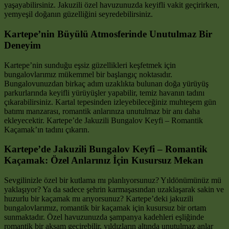
yaşayabilirsiniz. Jakuzili özel havuzunuzda keyifli vakit geçirirken,
yemyeşil doğanın güzelliğini seyredebilirsiniz.
Kartepe’nin Büyülü Atmosferinde Unutulmaz Bir
Deneyim
Kartepe’nin sunduğu eşsiz güzellikleri keşfetmek için
bungalovlarımız mükemmel bir başlangıç noktasıdır.
Bungalovunuzdan birkaç adım uzaklıkta bulunan doğa yürüyüş
parkurlarında keyifli yürüyüşler yapabilir, temiz havanın tadını
çıkarabilirsiniz. Kartal tepesinden izleyebileceğiniz muhteşem gün
batımı manzarası, romantik anlarınıza unutulmaz bir anı daha
ekleyecektir. Kartepe’de Jakuzili Bungalov Keyfi – Romantik
Kaçamak’ın tadını çıkarın.
Kartepe’de Jakuzili Bungalov Keyfi – Romantik
Kaçamak: Özel Anlarınız İçin Kusursuz Mekan
Sevgilinizle özel bir kutlama mı planlıyorsunuz? Yıldönümünüz mü
yaklaşıyor? Ya da sadece şehrin karmaşasından uzaklaşarak sakin ve
huzurlu bir kaçamak mı arıyorsunuz? Kartepe’deki jakuzili
bungalovlarımız, romantik bir kaçamak için kusursuz bir ortam
sunmaktadır. Özel havuzunuzda şampanya kadehleri eşliğinde
romantik bir akşam geçirebilir, yıldızların altında unutulmaz anlar