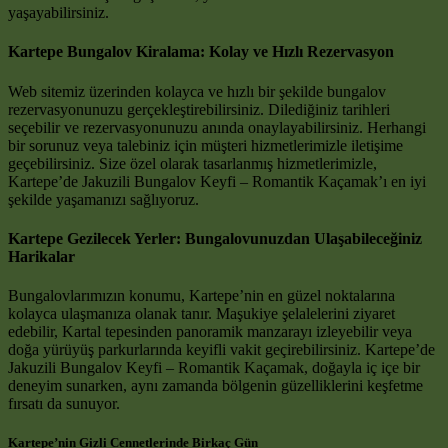
yaşayabilirsiniz.
Kartepe Bungalov Kiralama: Kolay ve Hızlı Rezervasyon
Web sitemiz üzerinden kolayca ve hızlı bir şekilde bungalov
rezervasyonunuzu gerçekleştirebilirsiniz. Dilediğiniz tarihleri
seçebilir ve rezervasyonunuzu anında onaylayabilirsiniz. Herhangi
bir sorunuz veya talebiniz için müşteri hizmetlerimizle iletişime
geçebilirsiniz. Size özel olarak tasarlanmış hizmetlerimizle,
Kartepe’de Jakuzili Bungalov Keyfi – Romantik Kaçamak’ı en iyi
şekilde yaşamanızı sağlıyoruz.
Kartepe Gezilecek Yerler: Bungalovunuzdan Ulaşabileceğiniz
Harikalar
Bungalovlarımızın konumu, Kartepe’nin en güzel noktalarına
kolayca ulaşmanıza olanak tanır. Maşukiye şelalelerini ziyaret
edebilir, Kartal tepesinden panoramik manzarayı izleyebilir veya
doğa yürüyüş parkurlarında keyifli vakit geçirebilirsiniz. Kartepe’de
Jakuzili Bungalov Keyfi – Romantik Kaçamak, doğayla iç içe bir
deneyim sunarken, aynı zamanda bölgenin güzelliklerini keşfetme
fırsatı da sunuyor.
Kartepe’nin Gizli Cennetlerinde Birkaç Gün