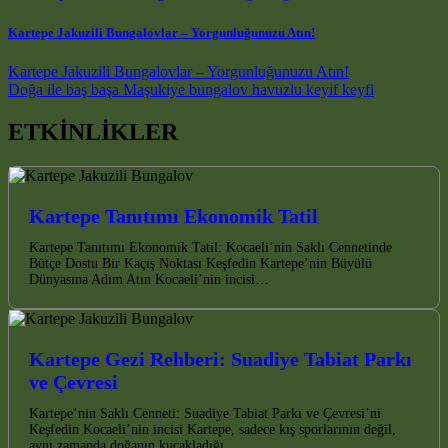
Kartepe Jakuzili Bungalovlar – Yorgunluğunuzu Atın!
Post navigation
Kartepe Jakuzili Bungalovlar – Yorgunluğunuzu Atın!
Doğa ile baş başa Maşukiye bungalov havuzlu keyif keyfi
ETKİNLİKLER
Kartepe Tanıtımı Ekonomik Tatil
Kartepe Tanıtımı Ekonomik Tatil: Kocaeli’nin Saklı Cennetinde
Bütçe Dostu Bir Kaçış Noktası Keşfedin Kartepe’nin Büyülü
Dünyasına Adım Atın Kocaeli’nin incisi…
Kartepe Gezi Rehberi: Suadiye Tabiat Parkı
ve Çevresi
Kartepe’nin Saklı Cenneti: Suadiye Tabiat Parkı ve Çevresi’ni
Keşfedin Kocaeli’nin incisi Kartepe, sadece kış sporlarının değil,
aynı zamanda doğanın kucakladığı…