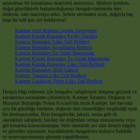
unutulmaz bir konaklama deneyimi sunuyoruz. Modern konforu,
doğal güzelliklerle buluşturduğumuz bungalovlarımızda ister
dinlenin, ister maceraya atılın. Şehrin stresinden uzak, doğayla baş
başa bir tatil için sizi bekliyoruz!
Kartepe Gezi Rehberi Gezgin Tavsiyeleri
Kartepe Kiralık Bungalov En İyi Öneriler
Kartepe Bungalov Lüks Tatil Rehberi
Kartepe Bungalov Konaklama Rehberi
Kartepe Bungalov En Güzel Manzaralar
Kartepe Kiralık Bungalov En Güzel Manzaralar
Kartepe Kiralık Bungalov Lüks Tatil Rehberi
Kartepe Bungalov 2026 Güncel
Kartepe Tanıtımı Lüks Tatil Rehberi
Kartepe Gezilecek Yerler Lüks Tatil Rehberi
Detaylı bilgi edinmek için bungalov sahipleriyle iletişime geçmek ve
sorularınızı sormaktan çekinmeyin. Kartepe Tanıtımı: Doğanın ve
Huzurun Buluştuğu Nokta Kocaeli'nin incisi Kartepe, her mevsim
ayrı bir güzelliğe bürünen, doğanın tüm cömertliğini sergilediği eşsiz
bir destinasyondur. Bazı bungalovlar, jakuzi, sauna gibi ek
olanaklara sahipken, bazıları ise doğrudan orman manzarasına veya
göl kenarına konumlanmıştır. Web sitemizde yer alan detaylı bilgiler
ve görseller sayesinde, hayalinizdeki bungalowu kolayca bulabilir
ve rezervasyonunuzu güvenle yapabilirsiniz.