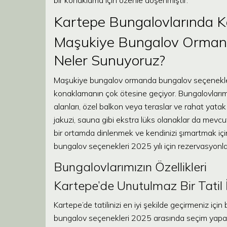
bir konaklama için özenle döşenmiştir.
Kartepe Bungalovlarında K
Maşukiye Bungalov Ormand
Neler Sunuyoruz?
Maşukiye bungalov ormanda bungalov seçenekler
konaklamanın çok ötesine geçiyor. Bungalovları
alanları, özel balkon veya teraslar ve rahat yata
jakuzi, sauna gibi ekstra lüks olanaklar da mevcu
bir ortamda dinlenmek ve kendinizi şımartmak iç
bungalov seçenekleri 2025 yılı için rezervasyonları
Bungalovlarımızın Özellikleri
Kartepe’de Unutulmaz Bir Tatil İ
Kartepe’de tatilinizi en iyi şekilde geçirmeniz iç
bungalov seçenekleri 2025 arasında seçim yapark