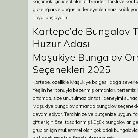
kaçamak için ideal olan birbirinden farklı ve kon
güzelliğini ve doğasını deneyimlemenizi sağlayacak
haydi başlayalım!
Kartepe’de Bungalov Ta
Huzur Adası
Maşukiye Bungalov O
Seçenekleri 2025
Kartepe, özellikle Maşukiye bölgesi, doğa severl
Yeşilin her tonuyla bezenmiş ormanları, tertemiz h
ortamda, size unutulmaz bir tatil deneyimi sunac
Maşukiye bungalov ormanda bungalov seçenekleri
devam ediyor. Tercihinize ve bütçenize uygun, far
çiftler için özel tasarlanmış küçük bungalovlar, g
grupları için mükemmel olan çok odalı bungalovla