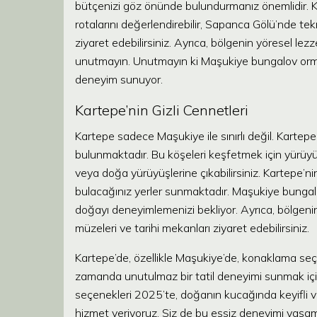
bütçenizi göz önünde bulundurmanız önemlidir. Ka
rotalarını değerlendirebilir, Sapanca Gölü’nde tek
ziyaret edebilirsiniz. Ayrıca, bölgenin yöresel le
unutmayın. Unutmayın ki Maşukiye bungalov orm
deneyim sunuyor.
Kartepe’nin Gizli Cennetleri
Kartepe sadece Maşukiye ile sınırlı değil. Kartepe
bulunmaktadır. Bu köşeleri keşfetmek için yürüyüş ro
veya doğa yürüyüşlerine çıkabilirsiniz. Kartepe’ni
bulacağınız yerler sunmaktadır. Maşukiye bunga
doğayı deneyimlemenizi bekliyor. Ayrıca, bölgenin 
müzeleri ve tarihi mekanları ziyaret edebilirsiniz.
Kartepe’de, özellikle Maşukiye’de, konaklama seçen
zamanda unutulmaz bir tatil deneyimi sunmak iç
seçenekleri 2025’te, doğanın kucağında keyifli v
hizmet veriyoruz. Siz de bu eşsiz deneyimi ya