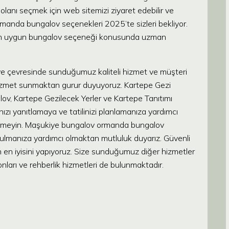
anı seçmek için web sitemizi ziyaret edebilir ve
manda bungalov seçenekleri 2025’te sizleri bekliyor.
ıza en uygun bungalov seçeneği konusunda uzman
pe ve çevresinde sunduğumuz kaliteli hizmet ve müşteri
 hizmet sunmaktan gurur duyuyoruz. Kartepe Gezi
lov, Kartepe Gezilecek Yerler ve Kartepe Tanıtımı
ızı yanıtlamaya ve tatilinizi planlamanıza yardımcı
kinmeyin. Maşukiye bungalov ormanda bungalov
lmanıza yardımcı olmaktan mutluluk duyarız. Güvenli
nin en iyisini yapıyoruz. Size sunduğumuz diğer hizmetler
onları ve rehberlik hizmetleri de bulunmaktadır.