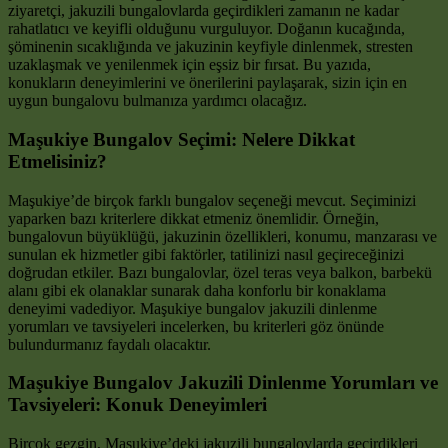
ziyaretçi, jakuzili bungalovlarda geçirdikleri zamanın ne kadar
rahatlatıcı ve keyifli olduğunu vurguluyor. Doğanın kucağında,
şöminenin sıcaklığında ve jakuzinin keyfiyle dinlenmek, stresten
uzaklaşmak ve yenilenmek için eşsiz bir fırsat. Bu yazıda,
konukların deneyimlerini ve önerilerini paylaşarak, sizin için en
uygun bungalovu bulmanıza yardımcı olacağız.
Maşukiye Bungalov Seçimi: Nelere Dikkat
Etmelisiniz?
Maşukiye’de birçok farklı bungalov seçeneği mevcut. Seçiminizi
yaparken bazı kriterlere dikkat etmeniz önemlidir. Örneğin,
bungalovun büyüklüğü, jakuzinin özellikleri, konumu, manzarası ve
sunulan ek hizmetler gibi faktörler, tatilinizi nasıl geçireceğinizi
doğrudan etkiler. Bazı bungalovlar, özel teras veya balkon, barbekü
alanı gibi ek olanaklar sunarak daha konforlu bir konaklama
deneyimi vadediyor. Maşukiye bungalov jakuzili dinlenme
yorumları ve tavsiyeleri incelerken, bu kriterleri göz önünde
bulundurmanız faydalı olacaktır.
Maşukiye Bungalov Jakuzili Dinlenme Yorumları ve
Tavsiyeleri: Konuk Deneyimleri
Birçok gezgin, Maşukiye’deki jakuzili bungalovlarda geçirdikleri