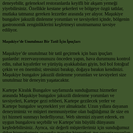
deneyebilir, geleneksel restoranlarda keyifli bir akşam yemeği
yiyebilirsiniz. Özellikle kestane şekerleri ve bölgeye özgü tatlılar,
mutlaka tatmanız gereken lezzetler arasında yer alıyor. Maşukiye
bungalov jakuzili dinlenme yorumları ve tavsiyeleri içinde, bölgenin
gastronomik zenginliklerini keşfetmeyi unutmamanız tavsiye
ediliyor.
Maşukiye’de Unutulmaz Bir Tatil İçin İpuçları
Maşukiye’de unutulmaz bir tatil geçirmek için bazı ipuçları
şunlardır: rezervasyonunuzu önceden yapın, hava durumunu kontrol
edin, rahat kıyafetler ve yürüyüş ayakkabıları giyin, bol bol fotoğraf
çekin ve en önemlisi; stresinizi bırakıp, doğaya bırakın kendinizi.
Maşukiye bungalov jakuzili dinlenme yorumları ve tavsiyeleri size
unutulmaz bir deneyim yaşatacaktır.
Kartepe Kiralık Bungalov sayfamızda sunduğumuz hizmetler
arasında Maşukiye bungalov jakuzili dinlenme yorumları ve
tavsiyeleri, Kartepe gezi rehberi, Kartepe gezilecek yerler ve
Kartepe bungalov seçenekleri yer almaktadır. Uzun yıllara dayanan
deneyimimiz ve müşteri memnuniyetine olan bağlılığımız ile size en
iyi hizmeti sunmayı hedefliyoruz. Web sitemizi ziyaret ederek, en
uygun bungalovu seçebilir ve Kartepe’nin büyülü dünyasını
keşfedebilirsiniz. Ayrıca, siz değerli müşterilerimiz için sunduğumuz
diğer hizmetlerimiz arasında; transfer hizmetleri, tur organizasyonları