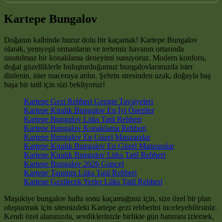
Kartepe Bungalov
Doğanın kalbinde huzur dolu bir kaçamak! Kartepe Bungalov
olarak, yemyeşil ormanların ve tertemiz havanın ortasında
unutulmaz bir konaklama deneyimi sunuyoruz. Modern konforu,
doğal güzelliklerle buluşturduğumuz bungalovlarımızda ister
dinlenin, ister maceraya atılın. Şehrin stresinden uzak, doğayla baş
başa bir tatil için sizi bekliyoruz!
Kartepe Gezi Rehberi Gezgin Tavsiyeleri
Kartepe Kiralık Bungalov En İyi Öneriler
Kartepe Bungalov Lüks Tatil Rehberi
Kartepe Bungalov Konaklama Rehberi
Kartepe Bungalov En Güzel Manzaralar
Kartepe Kiralık Bungalov En Güzel Manzaralar
Kartepe Kiralık Bungalov Lüks Tatil Rehberi
Kartepe Bungalov 2026 Güncel
Kartepe Tanıtımı Lüks Tatil Rehberi
Kartepe Gezilecek Yerler Lüks Tatil Rehberi
Maşukiye bungalov hafta sonu kaçamağınız için, size özel bir plan
oluşturmak için sitemizdeki Kartepe gezi rehberini inceleyebilirsiniz.
Kendi özel alanınızda, sevdiklerinizle birlikte gün batımını izlemek,