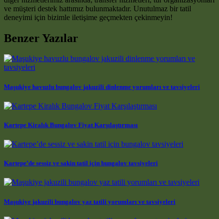
ve müşteri destek hattımız bulunmaktadır. Unutulmaz bir tatil
deneyimi için bizimle iletişime geçmekten çekinmeyin!
Benzer Yazılar
Maşukiye havuzlu bungalov jakuzili dinlenme yorumları ve tavsiyeleri
Kartepe Kiralık Bungalov Fiyat Karşılaştırması
Kartepe’de sessiz ve sakin tatil için bungalov tavsiyeleri
Maşukiye jakuzili bungalov yaz tatili yorumları ve tavsiyeleri