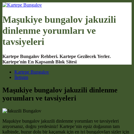
Maşukiye bungalov jakuzili
dinlenme yorumları ve
tavsiyeleri
Kartepe Bungalov Rehberi. Kartepe Gezilecek Yerler.
Kartepe'nin En Kapsamlı Blok Sitesi
Main Navigation
Kartepe Bungalov
İletişim
Maşukiye bungalov jakuzili dinlenme
yorumları ve tavsiyeleri
Maşukiye bungalov jakuzili dinlenme yorumları ve tavsiyeleri
arıyorsanız, doğru yerdesiniz! Kartepe’nin eşsiz doğasının tam
kalbinde, huzur dolu bir kaçamak için en iyi bungalovları sizler için