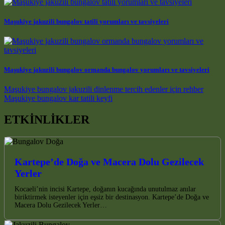
Maşukiye jakuzili bungalov tatili yorumları ve tavsiyeleri
Maşukiye jakuzili bungalov ormanda bungalov yorumları ve tavsiyeleri
Post navigation
Maşukiye bungalov jakuzili dinlenme tercih edenler için rehber
Maşukiye bungalov kar tatili keyfi
ETKİNLİKLER
Kartepe’de Doğa ve Macera Dolu Gezilecek
Yerler
Kocaeli’nin incisi Kartepe, doğanın kucağında unutulmaz anılar
biriktirmek isteyenler için eşsiz bir destinasyon. Kartepe’de Doğa ve
Macera Dolu Gezilecek Yerler…