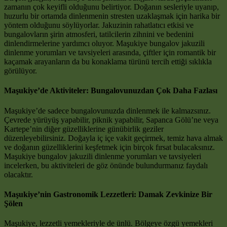
zamanın çok keyifli olduğunu belirtiyor. Doğanın sesleriyle uyanıp,
huzurlu bir ortamda dinlenmenin stresten uzaklaşmak için harika bir
yöntem olduğunu söylüyorlar. Jakuzinin rahatlatıcı etkisi ve
bungalovların şirin atmosferi, tatilcilerin zihnini ve bedenini
dinlendirmelerine yardımcı oluyor. Maşukiye bungalov jakuzili
dinlenme yorumları ve tavsiyeleri arasında, çiftler için romantik bir
kaçamak arayanların da bu konaklama türünü tercih ettiği sıklıkla
görülüyor.
Maşukiye’de Aktiviteler: Bungalovunuzdan Çok Daha Fazlası
Maşukiye’de sadece bungalovunuzda dinlenmek ile kalmazsınız.
Çevrede yürüyüş yapabilir, piknik yapabilir, Sapanca Gölü’ne veya
Kartepe’nin diğer güzelliklerine günübirlik geziler
düzenleyebilirsiniz. Doğayla iç içe vakit geçirmek, temiz hava almak
ve doğanın güzelliklerini keşfetmek için birçok fırsat bulacaksınız.
Maşukiye bungalov jakuzili dinlenme yorumları ve tavsiyeleri
incelerken, bu aktiviteleri de göz önünde bulundurmanız faydalı
olacaktır.
Maşukiye’nin Gastronomik Lezzetleri: Damak Zevkinize Bir
Şölen
Maşukiye, lezzetli yemekleriyle de ünlü. Bölgeye özgü yemekleri