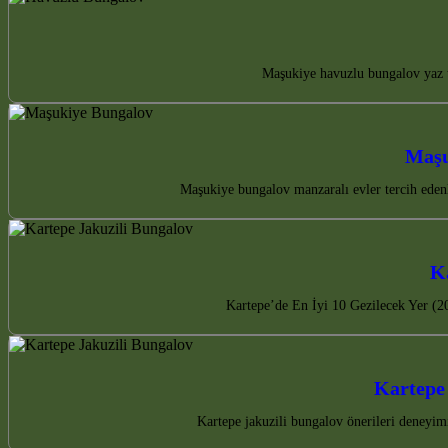
Maşukiye havuzlu bungalov yaz ta
Maşu
Maşukiye bungalov manzaralı evler tercih edenl
Ka
Kartepe’de En İyi 10 Gezilecek Yer (20
Kartepe 
Kartepe jakuzili bungalov önerileri deneyimi