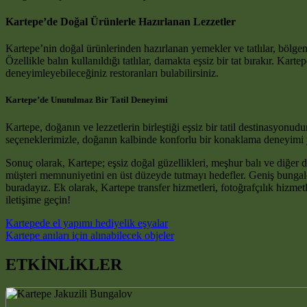
Kartepe’de Doğal Ürünlerle Hazırlanan Lezzetler
Kartepe’nin doğal ürünlerinden hazırlanan yemekler ve tatlılar, bölgen
Özellikle balın kullanıldığı tatlılar, damakta eşsiz bir tat bırakır. Ka
deneyimleyebileceğiniz restoranları bulabilirsiniz.
Kartepe’de Unutulmaz Bir Tatil Deneyimi
Kartepe, doğanın ve lezzetlerin birleştiği eşsiz bir tatil destinasyonud
seçeneklerimizle, doğanın kalbinde konforlu bir konaklama deneyimi yaşa
Sonuç olarak, Kartepe; eşsiz doğal güzellikleri, meşhur balı ve diğer 
müşteri memnuniyetini en üst düzeyde tutmayı hedefler. Geniş bungalo
buradayız. Ek olarak, Kartepe transfer hizmetleri, fotoğrafçılık hizme
iletişime geçin!
Post navigation
Kartepede el yapımı hediyelik eşyalar
Kartepe anıları için alınabilecek objeler
ETKİNLİKLER