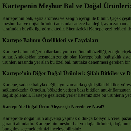
Kartepenin Meşhur Bal ve Doğal Ürünleri:
Kartepe’nin balı, eşsiz aroması ve zengin içeriği ile bilinir. Çiçek çeşi
meşhur bal ve doğal ürünleri arasında sadece bal değil, aynı zamanda çe
tarafından büyük ilgi görmektedir. Sitemizdeki Kartepe gezi rehberi il
Kartepe Balının Özellikleri ve Faydaları
Kartepe balının diğer ballardan ayıran en önemli özelliği, zengin çiçe
sunar. Antioksidan açısından zengin olan Kartepe balı, bağışıklık sist
ürünleri arasında yer alan bu özel bal, mutlaka denenmesi gereken bir 
Kartepe’nin Diğer Doğal Ürünleri: Şifalı Bitkiler ve 
Kartepe, sadece balıyla değil, aynı zamanda çeşitli şifalı bitkiler, yör
sağlamaktadır. Örneğin, bölgede yetişen bazı bitkiler, anti-inflamatuar,
sağlık şölenidir. Kartepe gezilecek yerler listemiz size bu ürünlerin yet
Kartepe’de Doğal Ürün Alışverişi: Nerede ve Nasıl?
Kartepe’de doğal ürün alışverişi yapmak oldukça kolaydır. Yerel pazarla
garanti altındadır. Kartepe’nin meşhur bal ve doğal ürünleri, doğanın
bungalov seçeneklerimizi inceleyebilirsiniz.