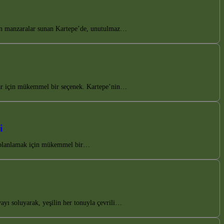
esen manzaralar sunan Kartepe’de, unutulmaz…
lar için mükemmel bir seçenek. Kartepe’nin…
i
mak planlamak için mükemmel bir…
yı soluyarak, yeşilin her tonuyla çevrili…