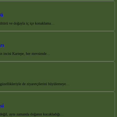
rü
 kültürü ve doğayla iç içe konaklama…
rı
nin incisi Kartepe, her mevsimde…
 güzellikleriyle de ziyaretçilerini büyülemeye…
si
ın değil, aynı zamanda doğanın kucakladığı…