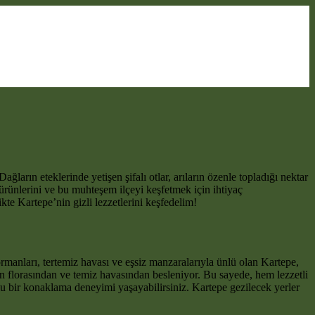
ğların eteklerinde yetişen şifalı otlar, arıların özenle topladığı nektar
ürünlerini ve bu muhteşem ilçeyi keşfetmek için ihtiyaç
kte Kartepe’nin gizli lezzetlerini keşfedelim!
ormanları, tertemiz havası ve eşsiz manzaralarıyla ünlü olan Kartepe,
in florasından ve temiz havasından besleniyor. Bu sayede, hem lezzetli
rlu bir konaklama deneyimi yaşayabilirsiniz. Kartepe gezilecek yerler