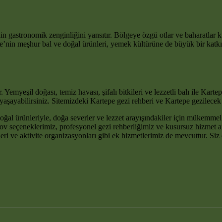
in gastronomik zenginliğini yansıtır. Bölgeye özgü otlar ve baharatlar ku
rtepe’nin meşhur bal ve doğal ürünleri, yemek kültürüne de büyük bir katk
ur. Yemyeşil doğası, temiz havası, şifalı bitkileri ve lezzetli balı ile Ka
yabilirsiniz. Sitemizdeki Kartepe gezi rehberi ve Kartepe gezilecek yerl
doğal ürünleriyle, doğa severler ve lezzet arayışındakiler için mükemme
v seçeneklerimiz, profesyonel gezi rehberliğimiz ve kusursuz hizmet a
tleri ve aktivite organizasyonları gibi ek hizmetlerimiz de mevcuttur. 