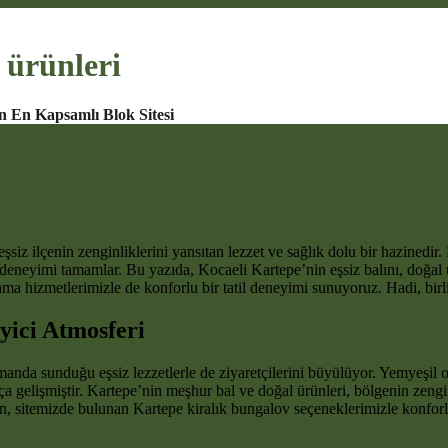
 ürünleri
n En Kapsamlı Blok Sitesi
z ilçenin zenginliklerini yansıtan lezzet ve sağlık dolu bir hazinedir. Da
deneyimi tamamlar. Bu yazıda, Kocaeli Kartepe’nin eşsiz balını, doğal 
ma hizmetlerimizle de konforlu bir tatil deneyimi sunuyoruz. Hadi, birli
yici Atmosferi
amanda sunduğu eşsiz lezzetlerle de ziyaretçilerini büyülüyor. Yemyeşil 
ça gelişmiştir. Kartepe’nin meşhur bal ve doğal ürünleri, bölgenin zeng
için, sitemizde bulunan Kartepe kiralık bungalov seçeneklerimizle konfo