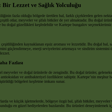
 Bir Lezzet ve Sağlık Yolculuğu
tliliğinin fazla olduğu bölgede üretilen bal, farklı çiçeklerden gelen nekta
şitli otlar, meyveler ve şifalı bitkiler de yer almaktadır. Bu doğal ürün
e bu doğal güzellikleri keşfedebilir ve Kartepe bungalov seçeneklerimiz 
k çeşitliliğinden kaynaklanan eşsiz aroması ve lezzetidir. Bu doğal bal,
emini güçlendirmeye, enerji seviyelerini artırmaya ve sindirim sistemin
lezzet.
Daha Fazlası
esel meyveler ve doğal ürünlerle de zengindir. Bu doğal ürünler, geleneks
 antioksidan ve antibakteriyel özelliklere sahiptir. Kartepe’nin meşhur ba
iştirildiği bölgeleri keşfetme imkanı sunar.
rda ve küçük işletmelerde, bölgeye özgü bal, şifalı bitkiler, meyveler ve
 sunduğu en güzel hediyelerden bazılarıdır. Bu ürünleri deneyimlemek iç