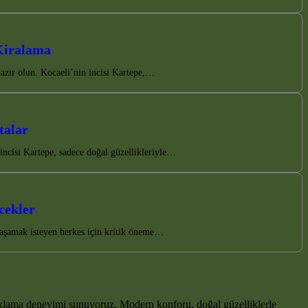
Kiralama
azır olun. Kocaeli’nin incisi Kartepe,…
talar
incisi Kartepe, sadece doğal güzellikleriyle…
cekler
yaşamak isteyen herkes için kritik öneme…
klama deneyimi sunuyoruz. Modern konforu, doğal güzelliklerle