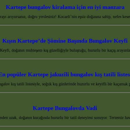
Kartepe bungalov kiralama için en iyi manzara
rayı arıyorsanız, doğru yerdesiniz! Kocaeli’nin eşsiz doğasına sahip, nefes k
Kışın Kartepe’de Şömine Başında Bungalov Keyfi
eyfi, doğanın muhteşem kış güzelliğiyle buluştuğu, huzurlu bir kaçış arayan
En popüler Kartepe jakuzili bungalov kış tatili listes
galov kış tatili listesiyle, soğuk kış günlerinde huzurlu ve keyifli bir kaça
Kartepe Bungalovda Vadi
nden uzak, doğanın kucağında huzurlu bir tatil deneyimi sunuyor. Tertemiz hava