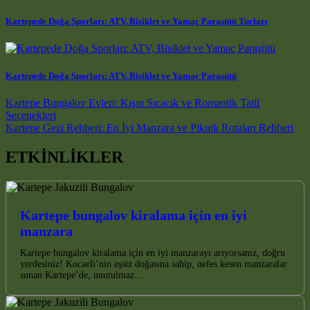
Kartepede Doğa Sporları: ATV, Bisiklet ve Yamaç Paraşütü Turları
Kartepede Doğa Sporları: ATV, Bisiklet ve Yamaç Paraşütü
Post navigation
Kartepe Bungalov Evleri: Kışın Sıcacık ve Romantik Tatil
Seçenekleri
Kartepe Gezi Rehberi: En İyi Manzara ve Piknik Rotaları Rehberi
ETKİNLİKLER
Kartepe bungalov kiralama için en iyi
manzara
Kartepe bungalov kiralama için en iyi manzarayı arıyorsanız, doğru
yerdesiniz! Kocaeli’nin eşsiz doğasına sahip, nefes kesen manzaralar
sunan Kartepe’de, unutulmaz…