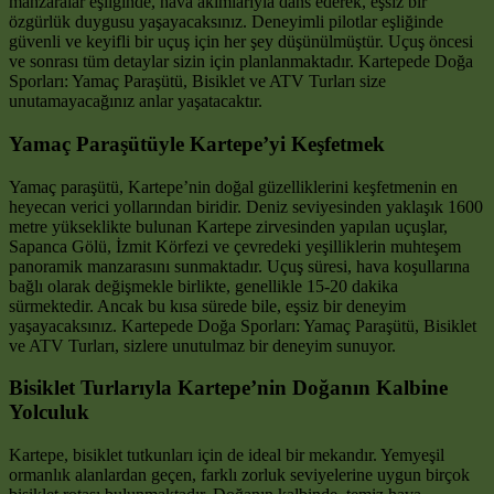
manzaralar eşliğinde, hava akımlarıyla dans ederek, eşsiz bir
özgürlük duygusu yaşayacaksınız. Deneyimli pilotlar eşliğinde
güvenli ve keyifli bir uçuş için her şey düşünülmüştür. Uçuş öncesi
ve sonrası tüm detaylar sizin için planlanmaktadır. Kartepede Doğa
Sporları: Yamaç Paraşütü, Bisiklet ve ATV Turları size
unutamayacağınız anlar yaşatacaktır.
Yamaç Paraşütüyle Kartepe’yi Keşfetmek
Yamaç paraşütü, Kartepe’nin doğal güzelliklerini keşfetmenin en
heyecan verici yollarından biridir. Deniz seviyesinden yaklaşık 1600
metre yükseklikte bulunan Kartepe zirvesinden yapılan uçuşlar,
Sapanca Gölü, İzmit Körfezi ve çevredeki yeşilliklerin muhteşem
panoramik manzarasını sunmaktadır. Uçuş süresi, hava koşullarına
bağlı olarak değişmekle birlikte, genellikle 15-20 dakika
sürmektedir. Ancak bu kısa sürede bile, eşsiz bir deneyim
yaşayacaksınız. Kartepede Doğa Sporları: Yamaç Paraşütü, Bisiklet
ve ATV Turları, sizlere unutulmaz bir deneyim sunuyor.
Bisiklet Turlarıyla Kartepe’nin Doğanın Kalbine
Yolculuk
Kartepe, bisiklet tutkunları için de ideal bir mekandır. Yemyeşil
ormanlık alanlardan geçen, farklı zorluk seviyelerine uygun birçok