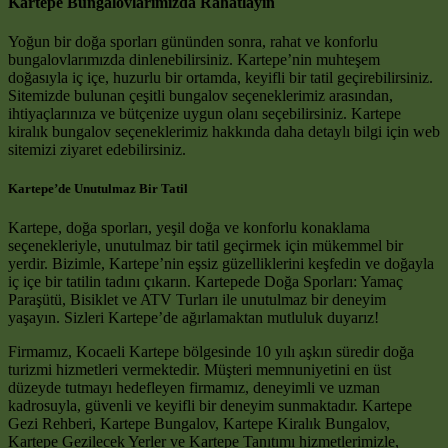
Kartepe Bungalovlarımızda Rahatlayın
Yoğun bir doğa sporları gününden sonra, rahat ve konforlu
bungalovlarımızda dinlenebilirsiniz. Kartepe’nin muhteşem
doğasıyla iç içe, huzurlu bir ortamda, keyifli bir tatil geçirebilirsiniz.
Sitemizde bulunan çeşitli bungalov seçeneklerimiz arasından,
ihtiyaçlarınıza ve bütçenize uygun olanı seçebilirsiniz. Kartepe
kiralık bungalov seçeneklerimiz hakkında daha detaylı bilgi için web
sitemizi ziyaret edebilirsiniz.
Kartepe’de Unutulmaz Bir Tatil
Kartepe, doğa sporları, yeşil doğa ve konforlu konaklama
seçenekleriyle, unutulmaz bir tatil geçirmek için mükemmel bir
yerdir. Bizimle, Kartepe’nin eşsiz güzelliklerini keşfedin ve doğayla
iç içe bir tatilin tadını çıkarın. Kartepede Doğa Sporları: Yamaç
Paraşütü, Bisiklet ve ATV Turları ile unutulmaz bir deneyim
yaşayın. Sizleri Kartepe’de ağırlamaktan mutluluk duyarız!
Firmamız, Kocaeli Kartepe bölgesinde 10 yılı aşkın süredir doğa
turizmi hizmetleri vermektedir. Müşteri memnuniyetini en üst
düzeyde tutmayı hedefleyen firmamız, deneyimli ve uzman
kadrosuyla, güvenli ve keyifli bir deneyim sunmaktadır. Kartepe
Gezi Rehberi, Kartepe Bungalov, Kartepe Kiralık Bungalov,
Kartepe Gezilecek Yerler ve Kartepe Tanıtımı hizmetlerimizle,