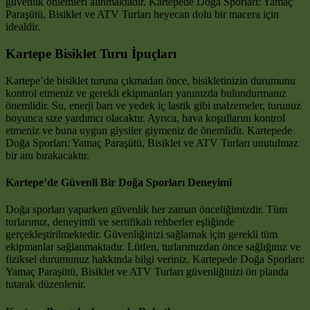
güvenlik önlemleri alınmaktadır. Kartepede Doğa Sporları: Yamaç
Paraşütü, Bisiklet ve ATV Turları heyecan dolu bir macera için
idealdir.
Kartepe Bisiklet Turu İpuçları
Kartepe’de bisiklet turuna çıkmadan önce, bisikletinizin durumunu
kontrol etmeniz ve gerekli ekipmanları yanınızda bulundurmanız
önemlidir. Su, enerji barı ve yedek iç lastik gibi malzemeler, turunuz
boyunca size yardımcı olacaktır. Ayrıca, hava koşullarını kontrol
etmeniz ve buna uygun giysiler giymeniz de önemlidir. Kartepede
Doğa Sporları: Yamaç Paraşütü, Bisiklet ve ATV Turları unutulmaz
bir anı bırakacaktır.
Kartepe’de Güvenli Bir Doğa Sporları Deneyimi
Doğa sporları yaparken güvenlik her zaman önceliğimizdir. Tüm
turlarımız, deneyimli ve sertifikalı rehberler eşliğinde
gerçekleştirilmektedir. Güvenliğinizi sağlamak için gerekli tüm
ekipmanlar sağlanmaktadır. Lütfen, turlarımızdan önce sağlığınız ve
fiziksel durumunuz hakkında bilgi veriniz. Kartepede Doğa Sporları:
Yamaç Paraşütü, Bisiklet ve ATV Turları güvenliğinizi ön planda
tutarak düzenlenir.