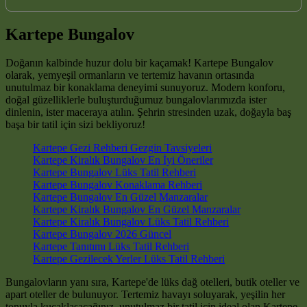
Kartepe Bungalov
Doğanın kalbinde huzur dolu bir kaçamak! Kartepe Bungalov
olarak, yemyeşil ormanların ve tertemiz havanın ortasında
unutulmaz bir konaklama deneyimi sunuyoruz. Modern konforu,
doğal güzelliklerle buluşturduğumuz bungalovlarımızda ister
dinlenin, ister maceraya atılın. Şehrin stresinden uzak, doğayla baş
başa bir tatil için sizi bekliyoruz!
Kartepe Gezi Rehberi Gezgin Tavsiyeleri
Kartepe Kiralık Bungalov En İyi Öneriler
Kartepe Bungalov Lüks Tatil Rehberi
Kartepe Bungalov Konaklama Rehberi
Kartepe Bungalov En Güzel Manzaralar
Kartepe Kiralık Bungalov En Güzel Manzaralar
Kartepe Kiralık Bungalov Lüks Tatil Rehberi
Kartepe Bungalov 2026 Güncel
Kartepe Tanıtımı Lüks Tatil Rehberi
Kartepe Gezilecek Yerler Lüks Tatil Rehberi
Bungalovların yanı sıra, Kartepe'de lüks dağ otelleri, butik oteller ve
apart oteller de bulunuyor. Tertemiz havayı soluyarak, yeşilin her
tonuyla kucaklaşacağınız, unutulmaz bir tatil için ideal olan Kartepe,