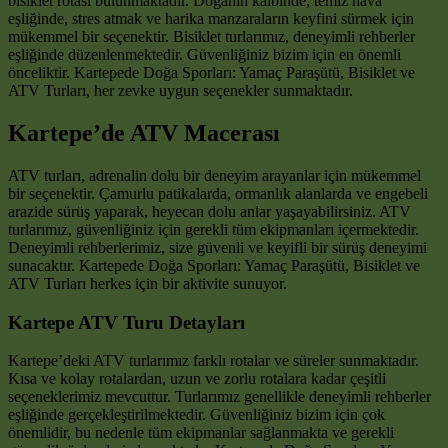
bisiklet rotası bulunmaktadır. Doğanın kalbinde, temiz hava
eşliğinde, stres atmak ve harika manzaraların keyfini sürmek için
mükemmel bir seçenektir. Bisiklet turlarımız, deneyimli rehberler
eşliğinde düzenlenmektedir. Güvenliğiniz bizim için en önemli
önceliktir. Kartepede Doğa Sporları: Yamaç Paraşütü, Bisiklet ve
ATV Turları, her zevke uygun seçenekler sunmaktadır.
Kartepe’de ATV Macerası
ATV turları, adrenalin dolu bir deneyim arayanlar için mükemmel
bir seçenektir. Çamurlu patikalarda, ormanlık alanlarda ve engebeli
arazide sürüş yaparak, heyecan dolu anlar yaşayabilirsiniz. ATV
turlarımız, güvenliğiniz için gerekli tüm ekipmanları içermektedir.
Deneyimli rehberlerimiz, size güvenli ve keyifli bir sürüş deneyimi
sunacaktır. Kartepede Doğa Sporları: Yamaç Paraşütü, Bisiklet ve
ATV Turları herkes için bir aktivite sunuyor.
Kartepe ATV Turu Detayları
Kartepe’deki ATV turlarımız farklı rotalar ve süreler sunmaktadır.
Kısa ve kolay rotalardan, uzun ve zorlu rotalara kadar çeşitli
seçeneklerimiz mevcuttur. Turlarımız genellikle deneyimli rehberler
eşliğinde gerçekleştirilmektedir. Güvenliğiniz bizim için çok
önemlidir, bu nedenle tüm ekipmanlar sağlanmakta ve gerekli