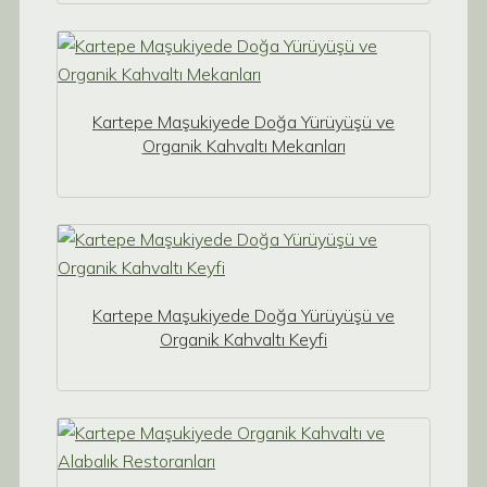
Kartepe Maşukiyede Doğa Yürüyüşü ve
Organik Kahvaltı Mekanları
Kartepe Maşukiyede Doğa Yürüyüşü ve
Organik Kahvaltı Keyfi