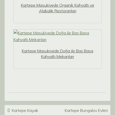
Kartepe Maşukiyede Organik Kahvaltı ve
Alabalık Restoranları
Kartepe Maşukiyede Doğa ile Baş Başa
Kahvaltı Mekanları
Post navigation
Kartepe Kayak
Kartepe Bungalov Evleri: