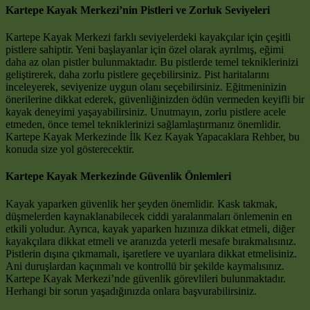
Kartepe Kayak Merkezi’nin Pistleri ve Zorluk Seviyeleri
Kartepe Kayak Merkezi farklı seviyelerdeki kayakçılar için çeşitli
pistlere sahiptir. Yeni başlayanlar için özel olarak ayrılmış, eğimi
daha az olan pistler bulunmaktadır. Bu pistlerde temel tekniklerinizi
geliştirerek, daha zorlu pistlere geçebilirsiniz. Pist haritalarını
inceleyerek, seviyenize uygun olanı seçebilirsiniz. Eğitmeninizin
önerilerine dikkat ederek, güvenliğinizden ödün vermeden keyifli bir
kayak deneyimi yaşayabilirsiniz. Unutmayın, zorlu pistlere acele
etmeden, önce temel tekniklerinizi sağlamlaştırmanız önemlidir.
Kartepe Kayak Merkezinde İlk Kez Kayak Yapacaklara Rehber, bu
konuda size yol gösterecektir.
Kartepe Kayak Merkezinde Güvenlik Önlemleri
Kayak yaparken güvenlik her şeyden önemlidir. Kask takmak,
düşmelerden kaynaklanabilecek ciddi yaralanmaları önlemenin en
etkili yoludur. Ayrıca, kayak yaparken hızınıza dikkat etmeli, diğer
kayakçılara dikkat etmeli ve aranızda yeterli mesafe bırakmalısınız.
Pistlerin dışına çıkmamalı, işaretlere ve uyarılara dikkat etmelisiniz.
Ani duruşlardan kaçınmalı ve kontrollü bir şekilde kaymalısınız.
Kartepe Kayak Merkezi’nde güvenlik görevlileri bulunmaktadır.
Herhangi bir sorun yaşadığınızda onlara başvurabilirsiniz.