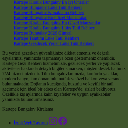
Kartepe Kiralık Bungalov En İyi Öneriler
Kartepe Bungalov Lüks Tatil Rehberi
Kartepe Bungalov Konaklama Rehberi
Kartepe Bungalov En Güzel Manzaralar
Kartepe Kiralık Bungalov En Güzel Manzaralar
Kartepe Kiralık Bungalov Lüks Tatil Rehberi
Kartepe Bungalov 2026 Güncel
Kartepe Tanıtımı Lüks Tatil Rehberi
Kartepe Gezilecek Yerler Lüks Tatil Rehberi
Bu yerleri gezerken güvenliğinize dikkat etmeniz ve değerli
eşyalarınızı yanınızda taşımamaya özen göstermeniz önemlidir.
Kartepe Gezi Rehberi hizmetimizle, gezilecek yerler ve yapılacak
aktiviteler hakkında detaylı bilgiler sunarken, müşteri destek hattımız
7/24 hizmetinizdedir. Tüm bungalovlarımızda, konforlu yataklar,
modern banyo, tam donanımlı mutfak ve özel balkon veya veranda
bulunmaktadır. Doğanın kucağında, huzurlu ve keyifli bir tatil
geçirmek için ideal bir adres olan Kartepe'de, sizleri bekliyoruz.
Özellikle kış aylarında kalın kıyafetler ve uygun ayakkabılar
yanınızda bulundurmalısınız.
Kartepe Bungalov Kiralama
İzmit Web Tasarım