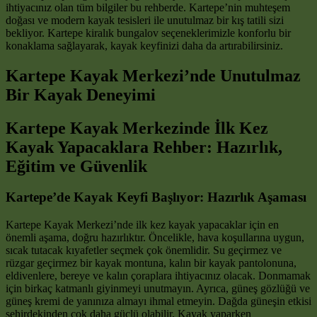
ihtiyacınız olan tüm bilgiler bu rehberde. Kartepe’nin muhteşem
doğası ve modern kayak tesisleri ile unutulmaz bir kış tatili sizi
bekliyor. Kartepe kiralık bungalov seçeneklerimizle konforlu bir
konaklama sağlayarak, kayak keyfinizi daha da artırabilirsiniz.
Kartepe Kayak Merkezi’nde Unutulmaz
Bir Kayak Deneyimi
Kartepe Kayak Merkezinde İlk Kez
Kayak Yapacaklara Rehber: Hazırlık,
Eğitim ve Güvenlik
Kartepe’de Kayak Keyfi Başlıyor: Hazırlık Aşaması
Kartepe Kayak Merkezi’nde ilk kez kayak yapacaklar için en
önemli aşama, doğru hazırlıktır. Öncelikle, hava koşullarına uygun,
sıcak tutacak kıyafetler seçmek çok önemlidir. Su geçirmez ve
rüzgar geçirmez bir kayak montuna, kalın bir kayak pantolonuna,
eldivenlere, bereye ve kalın çoraplara ihtiyacınız olacak. Donmamak
için birkaç katmanlı giyinmeyi unutmayın. Ayrıca, güneş gözlüğü ve
güneş kremi de yanınıza almayı ihmal etmeyin. Dağda güneşin etkisi
şehirdekinden çok daha güçlü olabilir. Kayak yaparken