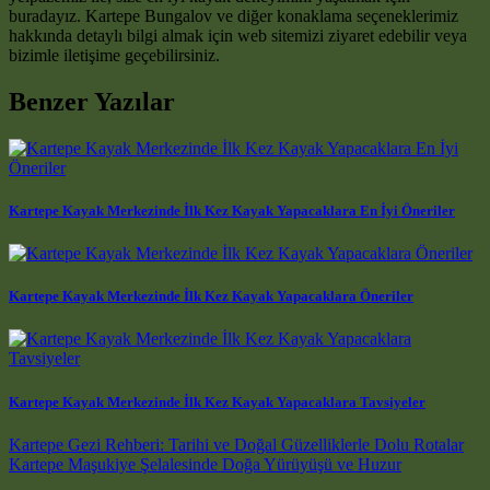
buradayız. Kartepe Bungalov ve diğer konaklama seçeneklerimiz
hakkında detaylı bilgi almak için web sitemizi ziyaret edebilir veya
bizimle iletişime geçebilirsiniz.
Benzer Yazılar
Kartepe Kayak Merkezinde İlk Kez Kayak Yapacaklara En İyi Öneriler
Kartepe Kayak Merkezinde İlk Kez Kayak Yapacaklara Öneriler
Kartepe Kayak Merkezinde İlk Kez Kayak Yapacaklara Tavsiyeler
Post navigation
Kartepe Gezi Rehberi: Tarihi ve Doğal Güzelliklerle Dolu Rotalar
Kartepe Maşukiye Şelalesinde Doğa Yürüyüşü ve Huzur