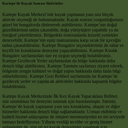
Kartepe’de Kayak Sonrası Aktiviteler
Kartepe Kayak Merkezi’nde kayak yapmanın yanı sıra birçok
aktivite seçeneği de bulunmaktadır. Kayak sonrası yorgunluğunuzu
güzel bir bungalovda dinlenerek atabilirsiniz. Kartepe’nin doğal
güzelliklerinin tadını çıkarabilir, doğa yürüyüşleri yapabilir ya da
fotoğraf çekebilirsiniz. Bölgedeki restoranlarda lezzetli yemekler
deneyebilir, Kartepe’nin eşsiz manzarasına karşı sıcak bir içeceğin
tadını çıkarabilirsiniz. Kartepe Bungalov seçeneklerimiz ile rahat ve
keyifli bir konaklama deneyimi yaşayabilirsiniz. Kartepe Kiralık
Bungalov sayfamızdan size en uygun seçeneği bulabilirsiniz.
Kartepe Gezilecek Yerler sayfamızdan da bölge hakkında daha
detaylı bilgi alabilirsiniz. Kartepe Tanıtımı sayfamızı ziyaret ederek,
bölgenin zengin kültürel ve doğal yapısı hakkında daha fazla bilgi
edinebilirsiniz. Kartepe Gezi Rehberi sayfamızda ise Kartepe’de
gezilecek yerler ve yapılacak aktiviteler hakkında kapsamlı bilgiler
bulabilirsiniz.
Kartepe Kayak Merkezinde İlk Kez Kayak Yapacaklara Rehber,
size unutulmaz bir deneyim sunmak için hazırlanmıştır. Sitemiz,
Kartepe’de kayak yapmanın yanı sıra konaklama, ulaşım ve diğer
hizmetler hakkında detaylı bilgi sağlamaktadır. Uzman ekibimiz ve
kaliteli hizmet anlayışımız ile müşteri memnuniyetini en üst seviyede
tutmayı hedefliyoruz. Yılların verdiği tecrübe ve geniş hizmet
yelpazemiz ile, size en iyi kayak deneyimini yaşatmak için