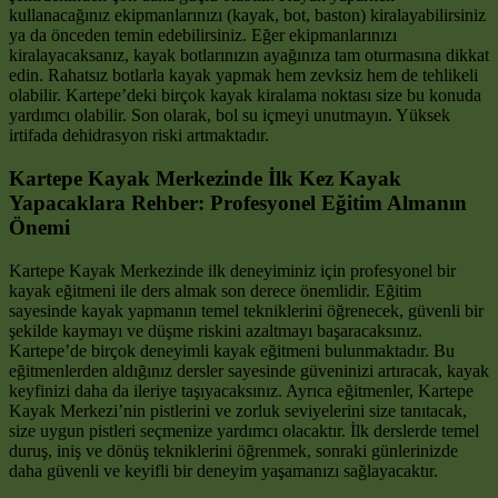
kullanacağınız ekipmanlarınızı (kayak, bot, baston) kiralayabilirsiniz
ya da önceden temin edebilirsiniz. Eğer ekipmanlarınızı
kiralayacaksanız, kayak botlarınızın ayağınıza tam oturmasına dikkat
edin. Rahatsız botlarla kayak yapmak hem zevksiz hem de tehlikeli
olabilir. Kartepe’deki birçok kayak kiralama noktası size bu konuda
yardımcı olabilir. Son olarak, bol su içmeyi unutmayın. Yüksek
irtifada dehidrasyon riski artmaktadır.
Kartepe Kayak Merkezinde İlk Kez Kayak
Yapacaklara Rehber: Profesyonel Eğitim Almanın
Önemi
Kartepe Kayak Merkezinde ilk deneyiminiz için profesyonel bir
kayak eğitmeni ile ders almak son derece önemlidir. Eğitim
sayesinde kayak yapmanın temel tekniklerini öğrenecek, güvenli bir
şekilde kaymayı ve düşme riskini azaltmayı başaracaksınız.
Kartepe’de birçok deneyimli kayak eğitmeni bulunmaktadır. Bu
eğitmenlerden aldığınız dersler sayesinde güveninizi artıracak, kayak
keyfinizi daha da ileriye taşıyacaksınız. Ayrıca eğitmenler, Kartepe
Kayak Merkezi’nin pistlerini ve zorluk seviyelerini size tanıtacak,
size uygun pistleri seçmenize yardımcı olacaktır. İlk derslerde temel
duruş, iniş ve dönüş tekniklerini öğrenmek, sonraki günlerinizde
daha güvenli ve keyifli bir deneyim yaşamanızı sağlayacaktır.