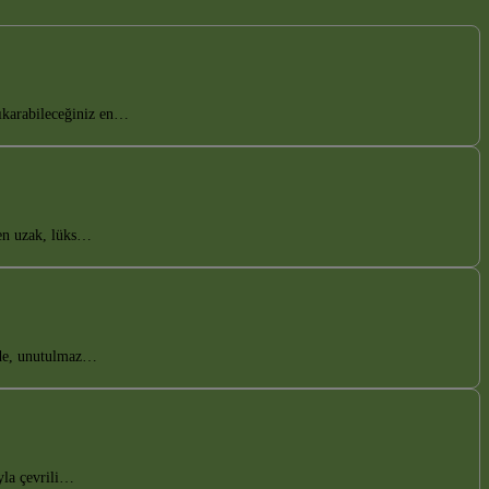
çıkarabileceğiniz en…
den uzak, lüks…
e’de, unutulmaz…
yla çevrili…