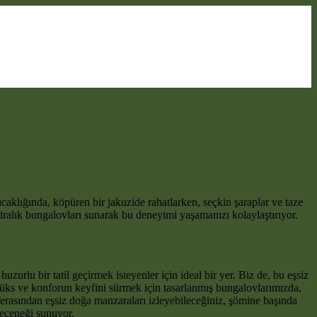
aklığında, köpüren bir jakuzide rahatlarken, seçkin şaraplar ve taze
iralık bungalovları sunarak bu deneyimi yaşamanızı kolaylaştırıyor.
zurlu bir tatil geçirmek isteyenler için ideal bir yer. Biz de, bu eşsiz
üks ve konforun keyfini sürmek için tasarlanmış bungalovlarımızda,
erasından eşsiz doğa manzaraları izleyebileceğiniz, şömine başında
seçeneği sunuyor.