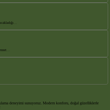
kucakladığı…
 cennet…
klama deneyimi sunuyoruz. Modern konforu, doğal güzelliklerle
!