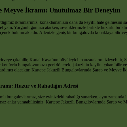
ve Meyve İkramı: Unutulmaz Bir Deneyim
irdiğimiz ikramlarımız, konaklamanızın daha da keyifli hale gelmesini
yanı. Yorgunluğunuzu atarken, sevdiklerinizle birlikte huzurlu bir atm
seçenek bulunmaktadır. Ailenizle geniş bir bungalovda konaklayabilir v
irveye çıkabilir, Kartal Kaya’nın büyüleyici manzaralarını izleyebilir,
 konforlu bungalovumuza geri dönerek, jakuzinin keyfini çıkarabilir ve
dımcı olacaktır. Kartepe Jakuzili Bungalovlarında Şarap ve Meyve İkra
ramı: Huzur ve Rahatlığın Adresi
lı bungalovlarımız, size evinizdeki rahatlığı sunarken, aynı zamanda lü
lmaz anlar yaratabilirsiniz. Kartepe Jakuzili Bungalovlarında Şarap ve Me