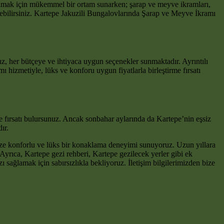
yaşamak için mükemmel bir ortam sunarken; şarap ve meyve ikramları,
çirebilirsiniz. Kartepe Jakuzili Bungalovlarında Şarap ve Meyve İkramı
ız, her bütçeye ve ihtiyaca uygun seçenekler sunmaktadır. Ayrıntılı
hizmetiyle, lüks ve konforu uygun fiyatlarla birleştirme fırsatı
e fırsatı bulursunuz. Ancak sonbahar aylarında da Kartepe’nin eşsiz
ır.
ize konforlu ve lüks bir konaklama deneyimi sunuyoruz. Uzun yıllara
Ayrıca, Kartepe gezi rehberi, Kartepe gezilecek yerler gibi ek
ı sağlamak için sabırsızlıkla bekliyoruz. İletişim bilgilerimizden bize