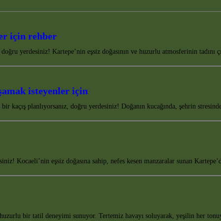
r için rehber
 doğru yerdesiniz! Kartepe’nin eşsiz doğasının ve huzurlu atmosferinin tadını 
şamak isteyenler için
z bir kaçış planlıyorsanız, doğru yerdesiniz! Doğanın kucağında, şehrin stresin
esiniz! Kocaeli’nin eşsiz doğasına sahip, nefes kesen manzaralar sunan Kartep
zurlu bir tatil deneyimi sunuyor. Tertemiz havayı soluyarak, yeşilin her tonu