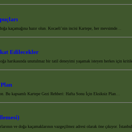
puçları
r doğa kaçamağına hazır olun. Kocaeli’nin incisi Kartepe, her mevsimde…
kat Edilecekler
oğa harikasında unutulmaz bir tatil deneyimi yaşamak isteyen herkes için kri
 Plan
asyon. Bu kapsamlı Kartepe Gezi Rehberi: Hafta Sonu İçin Eksiksiz Plan…
llemesi)
rlarının ve doğa kaçamaklarının vazgeçilmez adresi olarak öne çıkıyor. İstanb