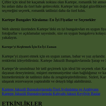
Çiftler için ideal bir kaçamak noktası olan Kartepe, romantik bir atm
bu anları daha da özel hale getirecektir. Kartepe’nin doğal güzellikle
seçeneğini seçerek, romantik tatilinizi daha da özel kılın.
Kartepe Bungalov Kiralama: En İyi Fiyatlar ve Seçenekler
Web sitemiz üzerinden Kartepe’deki en iyi bungalovları en uygun fiyatl
fotoğraflar ve açıklamalar sayesinde, size en uygun bungalovu kolayca
yakalayın.
Kartepe’yi Keşfetmek İçin En İyi Zaman
Kartepe’yi ziyaret etmek için en uygun zaman, bahar ve yaz aylarıdır.
renklerini izleyebilirsiniz. Kartepe Jakuzili Bungalovlarında Şarap 
Kartepe’de unutulmaz bir tatil geçirmek için ideal bir seçenek olan 
dayanan deneyimimiz, müşteri memnuniyetine olan bağlılığımız ve kalite
hizmetlerimizle de tatilinizi daha da zenginleştirebilirsiniz. Sizleri, 
ulaşarak rezervasyon yaptırabilir ve detaylı bilgi alabilirsiniz.
Post navigation
Kartepe Jakuzili Bungalovlarında Özel Aydınlatma ve Ambiyans
Kartepe Jakuzili Bungalovlarında Kahvaltı Jakuzi Keyfiyle Başlar
ETKİNLİKLER