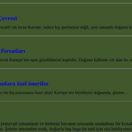
Çevresi
ocaeli’nin incisi Kartepe, sadece kış sporlarının değil, aynı zamanda doğanın 
Fırsatları
incisi Kartepe’nin eşsiz güzelliklerini keşfedin. Doğanın kalbinde yer alan bu
nlara özel öneriler
olu bir kış macerasına hazır olun! Kartepe’nin büyüleyici doğasında, şömine…
yemyeşil ormanların ve tertemiz havanın ortasında unutulmaz bir kona
. Şehrin stresinden uzak, doğayla baş başa bir tatil için sizi bekliyoruz