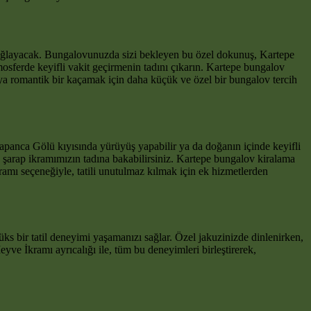
 sağlayacak. Bungalovunuzda sizi bekleyen bu özel dokunuş, Kartepe
osferde keyifli vakit geçirmenin tadını çıkarın. Kartepe bungalov
eya romantik bir kaçamak için daha küçük ve özel bir bungalov tercih
 Sapanca Gölü kıyısında yürüyüş yapabilir ya da doğanın içinde keyifli
 şarap ikramımızın tadına bakabilirsiniz. Kartepe bungalov kiralama
mı seçeneğiyle, tatili unutulmaz kılmak için ek hizmetlerden
ks bir tatil deneyimi yaşamanızı sağlar. Özel jakuzinizde dinlenirken,
yve İkramı ayrıcalığı ile, tüm bu deneyimleri birleştirerek,