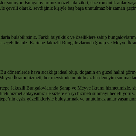
osfer sunuyor. Bungalovlarımızın özel jakuzileri, size romantik anlar 
riyle çevrili olarak, sevdiğiniz kişiyle baş başa unutulmaz bir zaman ge
arla bulabilirsiniz. Farklı büyüklük ve özelliklere sahip bungalovlarım
 seçebilirsiniz. Kartepe Jakuzili Bungalovlarında Şarap ve Meyve İkramı 
 Bu dönemlerde hava sıcaklığı ideal olup, doğanın en güzel halini görm
ve Meyve İkramı hizmeti, her mevsimde unutulmaz bir deneyim sunmaktad
Kartepe Jakuzili Bungalovlarında Şarap ve Meyve İkramı hizmetimizle, s
li hizmet anlayışımız ile sizlere en iyi hizmeti sunmayı hedefliyoruz. 
Kartepe’nin eşsiz güzellikleriyle buluşturmak ve unutulmaz anlar yaşamanız