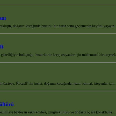
anı
zaklaşın, doğanın kucağında huzurlu bir hafta sonu geçirmenin keyfini yaşayı
fi
üzelliğiyle buluştuğu, huzurlu bir kaçış arayanlar için mükemmel bir seçene
 Kartepe, Kocaeli’nin incisi, doğanın kucağında huzur bulmak isteyenler içi
ültürü
şfedilmeyi bekleyen saklı köyleri, zengin kültürü ve doğayla iç içe konaklama…