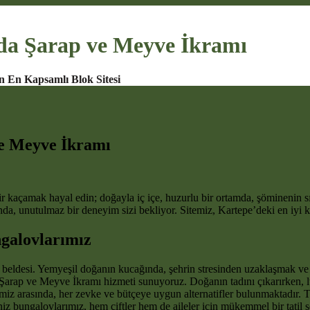
nda Şarap ve Meyve İkramı
n En Kapsamlı Blok Sitesi
ve Meyve İkramı
r kaçamak hayal edin; doğayla iç içe, huzurlu bir ortamda, şöminenin sıc
da, unutulmaz bir deneyim sizi bekliyor. Sitemiz, Kartepe’deki en iyi k
ngalovlarımız
l beldesi. Yemyeşil doğanın kucağında, şehrin stresinden uzaklaşmak ve hu
 Şarap ve Meyve İkramı hizmeti sunuyoruz. Doğanın tadını çıkarırken, l
miz arasında, her zevke ve bütçeye uygun alternatifler bulunmaktadır. T
niz bungalovlarımız, hem çiftler hem de aileler için mükemmel bir tatil 