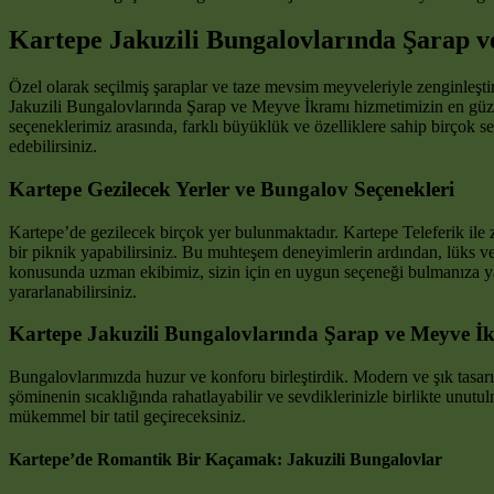
Kartepe Jakuzili Bungalovlarında Şarap 
Özel olarak seçilmiş şaraplar ve taze mevsim meyveleriyle zenginleşt
Jakuzili Bungalovlarında Şarap ve Meyve İkramı hizmetimizin en güzel 
seçeneklerimiz arasında, farklı büyüklük ve özelliklere sahip birçok 
edebilirsiniz.
Kartepe Gezilecek Yerler ve Bungalov Seçenekleri
Kartepe’de gezilecek birçok yer bulunmaktadır. Kartepe Teleferik ile z
bir piknik yapabilirsiniz. Bu muhteşem deneyimlerin ardından, lüks ve
konusunda uzman ekibimiz, sizin için en uygun seçeneği bulmanıza yar
yararlanabilirsiniz.
Kartepe Jakuzili Bungalovlarında Şarap ve Meyve İk
Bungalovlarımızda huzur ve konforu birleştirdik. Modern ve şık tasarım
şöminenin sıcaklığında rahatlayabilir ve sevdiklerinizle birlikte unutu
mükemmel bir tatil geçireceksiniz.
Kartepe’de Romantik Bir Kaçamak: Jakuzili Bungalovlar