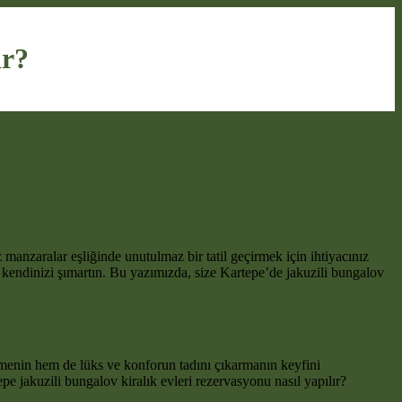
ır?
 manzaralar eşliğinde unutulmaz bir tatil geçirmek için ihtiyacınız
 kendinizi şımartın. Bu yazımızda, size Kartepe’de jakuzili bungalov
eçirmenin hem de lüks ve konforun tadını çıkarmanın keyfini
epe jakuzili bungalov kiralık evleri rezervasyonu nasıl yapılır?