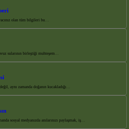
beri
acınız olan tüm bilgileri bu…
avuz sularının birleştiği muhteşem…
si
ın değil, aynı zamanda doğanın kucakladığı…
sın
manda sosyal medyanızda anılarınızı paylaşmak, iş…