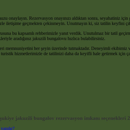
onaylayın. Rezervasyon onayınızı aldıktan sonra, seyahatiniz için gerekl
zle iletişime geçmekten çekinmeyin. Unutmayın ki, siz tatilin keyfini çı
sorusuna bu kapsamlı rehberimizle yanıt verdik. Unutulmaz bir tatil ge
riyle aradığınız jakuzili bungalovu hızlıca bulabilirsiniz.
ri memnuniyetini her şeyin üzerinde tutmaktadır. Deneyimli ekibimiz v
 turistik hizmetlerimizle de tatilinizi daha da keyifli hale getirmek için 
ukiye jakuzili bungalov rezervasyon imkanı seçenekleri 