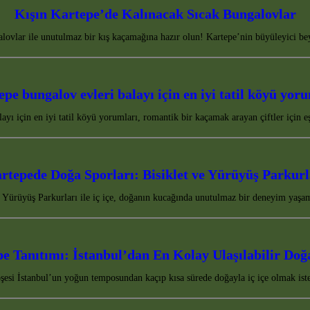
Kışın Kartepe’de Kalınacak Sıcak Bungalovlar
ovlar ile unutulmaz bir kış kaçamağına hazır olun! Kartepe’nin büyüleyici be
pe bungalov evleri balayı için en iyi tatil köyü yor
ayı için en iyi tatil köyü yorumları, romantik bir kaçamak arayan çiftler için
rtepede Doğa Sporları: Bisiklet ve Yürüyüş Parkurl
 Yürüyüş Parkurları ile iç içe, doğanın kucağında unutulmaz bir deneyim yaşa
e Tanıtımı: İstanbul’dan En Kolay Ulaşılabilir Doğ
şesi İstanbul’un yoğun temposundan kaçıp kısa sürede doğayla iç içe olmak ist