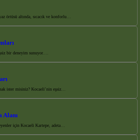
yaz örtüsü altında, sıcacık ve konforlu…
umları
 eşsiz bir deneyim sunuyor.…
arı
mak ister misiniz? Kocaeli’nin eşsiz…
a Alanı
eyenler için Kocaeli Kartepe, adeta…