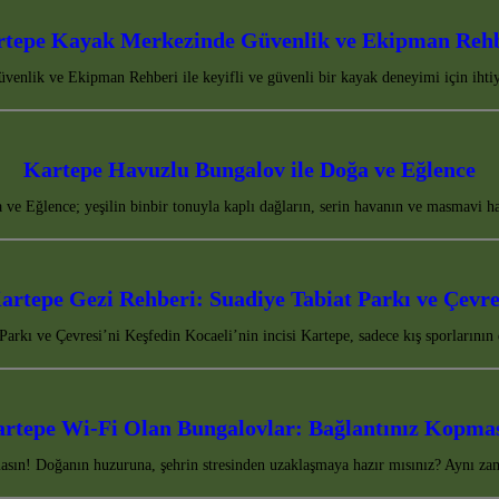
tepe Kayak Merkezinde Güvenlik ve Ekipman Reh
enlik ve Ekipman Rehberi ile keyifli ve güvenli bir kayak deneyimi için ihtiy
Kartepe Havuzlu Bungalov ile Doğa ve Eğlence
ve Eğlence; yeşilin binbir tonuyla kaplı dağların, serin havanın ve masmavi h
artepe Gezi Rehberi: Suadiye Tabiat Parkı ve Çevre
Parkı ve Çevresi’ni Keşfedin Kocaeli’nin incisi Kartepe, sadece kış sporların
rtepe Wi-Fi Olan Bungalovlar: Bağlantınız Kopma
sın! Doğanın huzuruna, şehrin stresinden uzaklaşmaya hazır mısınız? Aynı za