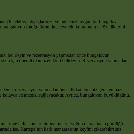
iz. Öncelikle, ihtiyaçlarınıza ve bütçenize uygun bir bungalov
ir bungalovun fotoğraflarını inceleyerek, konumunu ve özelliklerini
erinizi belirleyin ve rezervasyon yapmadan önce bungalovun
e sizin için önemli olan özellikleri belirleyin. Rezervasyon yapmadan
u nedenle, rezervasyon yapmadan önce dikkat etmeniz gereken bazı
e kolayca erişmenizi sağlayacaktır. Ayrıca, bungalovun büyüklüğünü,
 ayları ve hafta sonları, bungalovların yoğun olarak talep gördüğü
nda ise, Kartepe’nin karlı manzarasının keyfini çıkarabilirsiniz.