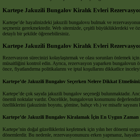
Kartepe Jakuzili Bungalov Kiralık Evleri Rezervasy
Kartepe’de hayalinizdeki jakuzili bungalovu bulmak ve rezervasyonunuz
seçmeniz gerekmektedir. Web sitemizde, çeşitli büyüklüklerdeki ve özel
detaylı bir şekilde öğrenebilirsiniz.
Kartepe Jakuzili Bungalov Kiralık Evleri Rezervasyon
Rezervasyon sürecinizi kolaylaştırmak ve olası sorunları önlemek için
müsaitliğini kontrol edin. Ayrıca, rezervasyon yaparken bungalovun öze
önce, fiyatlandırma politikalarını ve iptal koşullarını dikkatlice inceley
Kartepe’de Jakuzili Bungalov Seçerken Nelere Dikkat Etmelisini
Kartepe’de çok sayıda jakuzili bungalov seçeneği bulunmaktadır. Anca
önemli noktalar vardır. Öncelikle, bungalovun konumunu değerlendiri
özelliklerini (jakuzinin boyutu, şömine, bahçe vb.) ve misafir sayısını 
Kartepe’de Jakuzili Bungalov Kiralamak İçin En Uygun Zaman
Kartepe’nin doğal güzelliklerini keşfetmek için yılın her dönemi uygun
dönemlerdir. Bu nedenle, rezervasyonunuzu erken yapmanız, hayallerini