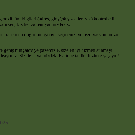
i tüm bilgileri (adres, giriş/çıkış saatleri vb.) kontrol edin.
karırken, biz her zaman yanınızdayız.
çirmeniz için en doğru bungalovu seçmenizi ve rezervasyonunuzu
e geniş bungalov yelpazemizle, size en iyi hizmeti sunmayı
çalışıyoruz. Siz de hayalinizdeki Kartepe tatilini bizimle yaşayın!
2025