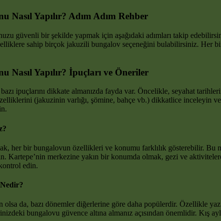
onu Nasıl Yapılır? Adım Adım Rehber
u güvenli bir şekilde yapmak için aşağıdaki adımları takip edebilirsin
liklere sahip birçok jakuzili bungalov seçeneğini bulabilirsiniz. Her b
u Nasıl Yapılır? İpuçları ve Öneriler
 bazı ipuçlarını dikkate almanızda fayda var. Öncelikle, seyahat tarihl
lliklerini (jakuzinin varlığı, şömine, bahçe vb.) dikkatlice inceleyin v
in.
z?
k, her bir bungalovun özellikleri ve konumu farklılık gösterebilir. B
n. Kartepe’nin merkezine yakın bir konumda olmak, gezi ve aktiviteler
kontrol edin.
 Nedir?
 olsa da, bazı dönemler diğerlerine göre daha popülerdir. Özellikle yaz
zdeki bungalovu güvence altına almanız açısından önemlidir. Kış ayları