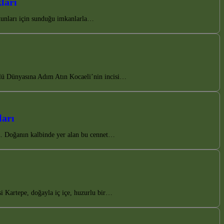
ları
tkunları için sunduğu imkanlarla…
ülü Dünyasına Adım Atın Kocaeli’nin incisi…
ları
din. Doğanın kalbinde yer alan bu cennet…
si Kartepe, doğayla iç içe, huzurlu bir…