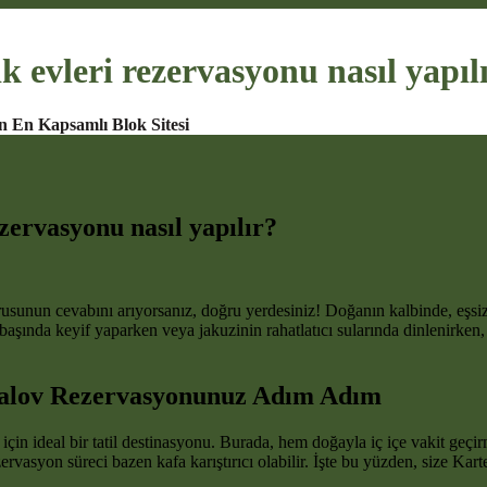
k evleri rezervasyonu nasıl yapıl
n En Kapsamlı Blok Sitesi
zervasyonu nasıl yapılır?
orusunun cevabını arıyorsanız, doğru yerdesiniz! Doğanın kalbinde, eşsiz
aşında keyif yaparken veya jakuzinin rahatlatıcı sularında dinlenirken,
ngalov Rezervasyonunuz Adım Adım
ler için ideal bir tatil destinasyonu. Burada, hem doğayla iç içe vakit g
rvasyon süreci bazen kafa karıştırıcı olabilir. İşte bu yüzden, size Kart