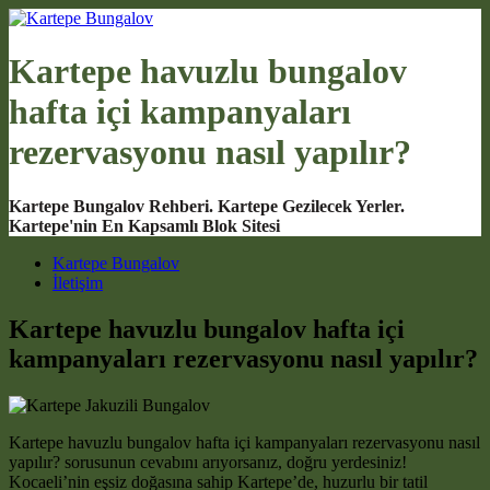
Kartepe havuzlu bungalov
hafta içi kampanyaları
rezervasyonu nasıl yapılır?
Kartepe Bungalov Rehberi. Kartepe Gezilecek Yerler.
Kartepe'nin En Kapsamlı Blok Sitesi
Main Navigation
Kartepe Bungalov
İletişim
Kartepe havuzlu bungalov hafta içi
kampanyaları rezervasyonu nasıl yapılır?
Kartepe havuzlu bungalov hafta içi kampanyaları rezervasyonu nasıl
yapılır? sorusunun cevabını arıyorsanız, doğru yerdesiniz!
Kocaeli’nin eşsiz doğasına sahip Kartepe’de, huzurlu bir tatil