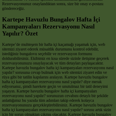
Rezervasyonunuz onaylandıktan sonra, size bir onay e-postası
göndereceğiz.
Kartepe Havuzlu Bungalov Hafta İçi
Kampanyaları Rezervasyonu Nasıl
Yapılır? Özet
Kartepe’de muhteşem bir hafta içi kaçamağı yaşamak için, web
sitemizi ziyaret ederek müsaitlik durumunu kontrol edebilir,
istediğiniz bungalovu seçebilir ve rezervasyon formunu
doldurabilirsiniz. Ekibimiz en kısa sürede sizinle iletişime geçerek
rezervasyonunuzu onaylayacak ve tüm detayları paylaşacaktır.
Kartepe havuzlu bungalov hafta içi kampanyaları rezervasyonu nasıl
yapılır? sorusuna cevap bulmak için web sitemizi ziyaret edin ve
rüya gibi bir tatilin kapılarını aralayın. Kartepe havuzlu bungalov
hafta içi kampanyaları rezervasyonu nasıl yapılır? diye merak
ediyorsanız, şimdi harekete geçin ve unutulmaz bir tatil deneyimi
yaşayın. Kartepe havuzlu bungalov hafta içi kampanyaları
rezervasyonu nasıl yapılır? sorunuzun cevabını detaylı bir şekilde
anlattığımız bu yazıda tüm adımları takip ederek kolayca
rezervasyonunuzu gerçekleştirebilirsiniz. Kartepe havuzlu bungalov
hafta içi kampanyaları rezervasyonu nasıl yapılır? sorusu artık sizin
için bir sorun olmaktan çıkmış olacaktır. Kartepe havuzlu bungalov