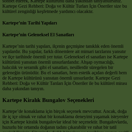
sohbet ederek, Kartepe kültürünü daha yakından tanıyabilirsiniz.
Kartepe Gezi Rehberi: Doğa ve Kültür Turları İçin Öneriler size bu
kültürel zenginliği keşfetmede yardımcı olacaktır.
Kartepe’nin Tarihi Yapıları
Kartepe’nin Geleneksel El Sanatları
Kartepe’nin tarihi yapıları, ilçenin geçmişine tanıklık eden önemli
yapılardır. Bu yapılar, farklı dönemlere ait mimari tarzlarını yansıtır
ve ilçe tarihinde önemli yer tutar. Geleneksel el sanatları ise Kartepe
kültürünü yansıtan önemli unsurlardandır. Ahşap oymacılığı,
halıcılık ve seramik gibi el sanatları, nesillerdir süregelen bir
geleneğin ürünüdür. Bu el sanatları, hem estetik açıdan değerli hem
de Kartepe kültürünü yansıtan önemli unsurlardır. Kartepe Gezi
Rehberi: Doğa ve Kültür Tarıları İçin Öneriler ile bu kültürel mirası
daha yakından tanıyın.
Kartepe Kiralık Bungalov Seçenekleri
Kartepe’de konaklama için birçok seçenek mevcuttur. Ancak, doğa
ile iç içe olmak ve rahat bir konaklama deneyimi yaşamak isteyenler
için Kartepe kiralık bungalovlar ideal bir seçenektir. Bungalovlarda,
huzurlu bir ortamda doğanın tadını çıkarabilir ve rahat bir tatil