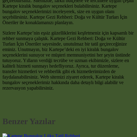
geçirebilirsiniz. Sitemizde, farklı bütçelere ve tercihlere uygun çeşitli
Kartepe kiralık bungalov seçenekleri bulabilirsiniz. Kartepe
bungalov seçeneklerimizi inceleyerek, size en uygun olanı
seçebilirsiniz. Kartepe Gezi Rehberi: Doğa ve Kültür Turları İçin
Öneriler ile konaklamanızı planlayın.
Sizlere Kartepe’nin eşsiz güzelliklerini keşfetmeniz için kapsamlı bir
rehber sunmaya çalıştık. Kartepe Gezi Rehberi: Doğa ve Kültür
Turları İçin Öneriler sayesinde, unutulmaz bir tatil geçireceğinize
eminiz. Unutmayın, biz Kartepe’deki en iyi kiralık bungalov
seçeneklerini sunuyor ve müşteri memnuniyetini her şeyin üstünde
tutuyoruz. Yılların verdiği tecrübe ve uzman ekibimizle, sizlere en
kaliteli hizmeti sunmayı hedefliyoruz. Ayrıca, tur düzenleme,
transfer hizmetleri ve rehberlik gibi ek hizmetlerimizden de
faydalanabilirsiniz. Web sitemizi ziyaret ederek, Kartepe kiralık
bungalov seçeneklerimiz hakkında daha detaylı bilgi alabilir ve
rezervasyon yapabilirsiniz.
Benzer Yazılar