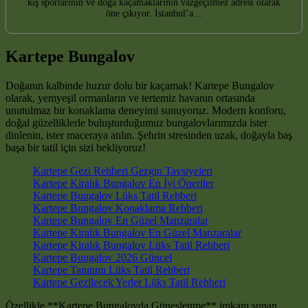
kış sporlarının ve doğa kaçamaklarının vazgeçilmez adresi olarak
öne çıkıyor. İstanbul’a…
Kartepe Bungalov
Doğanın kalbinde huzur dolu bir kaçamak! Kartepe Bungalov
olarak, yemyeşil ormanların ve tertemiz havanın ortasında
unutulmaz bir konaklama deneyimi sunuyoruz. Modern konforu,
doğal güzelliklerle buluşturduğumuz bungalovlarımızda ister
dinlenin, ister maceraya atılın. Şehrin stresinden uzak, doğayla baş
başa bir tatil için sizi bekliyoruz!
Kartepe Gezi Rehberi Gezgin Tavsiyeleri
Kartepe Kiralık Bungalov En İyi Öneriler
Kartepe Bungalov Lüks Tatil Rehberi
Kartepe Bungalov Konaklama Rehberi
Kartepe Bungalov En Güzel Manzaralar
Kartepe Kiralık Bungalov En Güzel Manzaralar
Kartepe Kiralık Bungalov Lüks Tatil Rehberi
Kartepe Bungalov 2026 Güncel
Kartepe Tanıtımı Lüks Tatil Rehberi
Kartepe Gezilecek Yerler Lüks Tatil Rehberi
Özellikle **Kartepe Bungalovda Güneşlenme** imkanı sunan