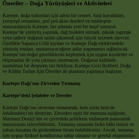
Öneriler – Doğa Yürüyüşleri ve Aktiviteleri
Kartepe, doğa tutkunları için adeta bir cennet. Sarp kayalıkları,
yemyeşil ormanları, şırıl şırıl akan dereleri ve muhteşem
manzaralarıyla Kartepe, her adımda yeni bir keşif sunuyor.
Kartepe’de yürüyüş yapmak, dağ bisikleti sürmek, piknik yapmak
veya sadece doğanın tadını çıkarmak için birçok seçenek mevcut.
Özellikle Sapanca Gölü kıyıları ve Kartepe Dağı eteklerindeki
yürüyüş rotaları, unutamayacağınız anlar yaşamanızı sağlayacak.
Kartepe’nin doğal güzelliklerini keşfetmek için uygun kıyafetler ve
ekipmanlar ile yola çıkmayı unutmayın. Doğanın kalbinde
unutulmaz bir deneyim sizi bekliyor. Kartepe Gezi Rehberi: Doğa
ve Kültür Turları İçin Öneriler ile planınızı yapmaya başlayın.
Kartepe Dağı’nın Zirvesine Tırmanış
Kartepe’deki Şelaleler ve Dereler
Kartepe Dağı’nın zirvesine tırmanmak, hem zorlu hem de
ödüllendirici bir deneyim. Zirveden eşsiz bir manzara eşliğinde,
Marmara Denizi’nin ve çevredeki şehirlerin muhteşem panoramik
manzarasını izleyebilirsiniz. Tırmanış sırasında farklı bitki örtüsü ve
yaban hayatını da gözlemleme fırsatı bulabilirsiniz. Ancak, tırmanış
için uygun fiziksel kondisyona sahip olmanız ve gerekli ekipmanları