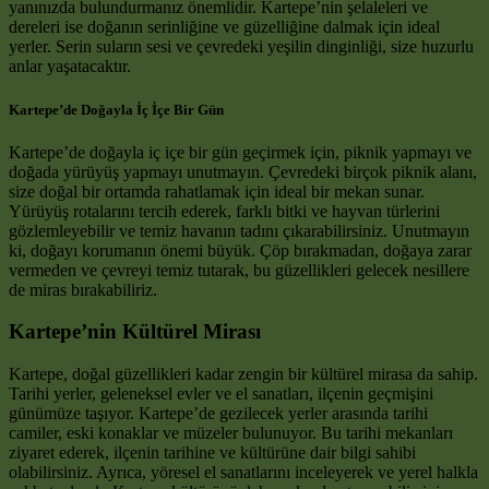
yanınızda bulundurmanız önemlidir. Kartepe’nin şelaleleri ve
dereleri ise doğanın serinliğine ve güzelliğine dalmak için ideal
yerler. Serin suların sesi ve çevredeki yeşilin dinginliği, size huzurlu
anlar yaşatacaktır.
Kartepe’de Doğayla İç İçe Bir Gün
Kartepe’de doğayla iç içe bir gün geçirmek için, piknik yapmayı ve
doğada yürüyüş yapmayı unutmayın. Çevredeki birçok piknik alanı,
size doğal bir ortamda rahatlamak için ideal bir mekan sunar.
Yürüyüş rotalarını tercih ederek, farklı bitki ve hayvan türlerini
gözlemleyebilir ve temiz havanın tadını çıkarabilirsiniz. Unutmayın
ki, doğayı korumanın önemi büyük. Çöp bırakmadan, doğaya zarar
vermeden ve çevreyi temiz tutarak, bu güzellikleri gelecek nesillere
de miras bırakabiliriz.
Kartepe’nin Kültürel Mirası
Kartepe, doğal güzellikleri kadar zengin bir kültürel mirasa da sahip.
Tarihi yerler, geleneksel evler ve el sanatları, ilçenin geçmişini
günümüze taşıyor. Kartepe’de gezilecek yerler arasında tarihi
camiler, eski konaklar ve müzeler bulunuyor. Bu tarihi mekanları
ziyaret ederek, ilçenin tarihine ve kültürüne dair bilgi sahibi
olabilirsiniz. Ayrıca, yöresel el sanatlarını inceleyerek ve yerel halkla