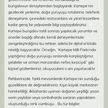
bungalovun detaylarından başlayarak, Kartepe’nin
gezilecek yerlerine, doğa yürüyüşü rotalarına, teleferik
deneyimine, çevredeki restoranlara ve yerel lezzetlere
kadar geniş bir yelpazede bilgi paylaşabilirsiniz.
Kartepe bungalov tatili sonrası yapılacak yorumlar ve
öneriler başlığı altında, kendi deneyimlerinizle
zenginleştirdiğiniz bu rehber, adeta bir dijital el kitabı
niteliği taşıyacaktır. Örneğin, “Kartepe Milli Parkı’nda
yaptığımız doğa yürüyüşü sırasında karşılaştığımız
şelaleler ve orman manzaraları nefes kesiciydi” gibi
kişisel gözlemleriniz, okuyuculara o anı yaşatacaktır.
Rehberinizde, farklı mevsimlerde Kartepe’nin sunduğu
güzelliklere de değinebilirsiniz. Kışın kayak merkezinin
hareketliliği, ilkbaharda uyanan doğanın yeşilliği, yazın
serin yaylaları veya sonbaharda sararan yaprakların
oluşturduğu renk cümbüşü… Bu tür bilgiler,