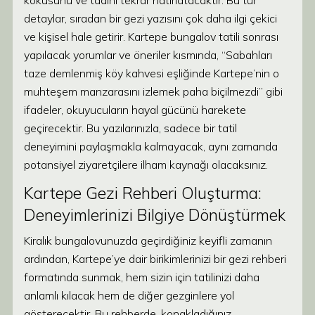
kokusunu ve tadını tekrar hatırlatacaktır. Bu tür
detaylar, sıradan bir gezi yazısını çok daha ilgi çekici
ve kişisel hale getirir. Kartepe bungalov tatili sonrası
yapılacak yorumlar ve öneriler kısmında, “Sabahları
taze demlenmiş köy kahvesi eşliğinde Kartepe’nin o
muhteşem manzarasını izlemek paha biçilmezdi” gibi
ifadeler, okuyucuların hayal gücünü harekete
geçirecektir. Bu yazılarınızla, sadece bir tatil
deneyimini paylaşmakla kalmayacak, aynı zamanda
potansiyel ziyaretçilere ilham kaynağı olacaksınız.
Kartepe Gezi Rehberi Oluşturma:
Deneyimlerinizi Bilgiye Dönüştürmek
Kiralık bungalovunuzda geçirdiğiniz keyifli zamanın
ardından, Kartepe’ye dair birikimlerinizi bir gezi rehberi
formatında sunmak, hem sizin için tatilinizi daha
anlamlı kılacak hem de diğer gezginlere yol
gösterecektir. Bu rehberde, konakladığınız