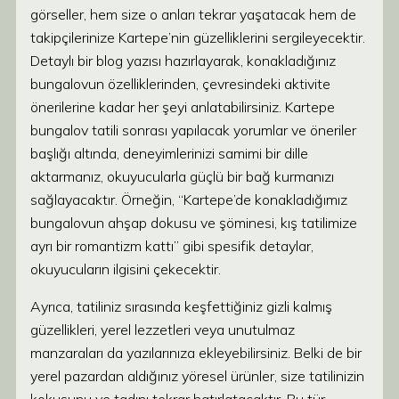
görseller, hem size o anları tekrar yaşatacak hem de
takipçilerinize Kartepe’nin güzelliklerini sergileyecektir.
Detaylı bir blog yazısı hazırlayarak, konakladığınız
bungalovun özelliklerinden, çevresindeki aktivite
önerilerine kadar her şeyi anlatabilirsiniz. Kartepe
bungalov tatili sonrası yapılacak yorumlar ve öneriler
başlığı altında, deneyimlerinizi samimi bir dille
aktarmanız, okuyucularla güçlü bir bağ kurmanızı
sağlayacaktır. Örneğin, “Kartepe’de konakladığımız
bungalovun ahşap dokusu ve şöminesi, kış tatilimize
ayrı bir romantizm kattı” gibi spesifik detaylar,
okuyucuların ilgisini çekecektir.
Ayrıca, tatiliniz sırasında keşfettiğiniz gizli kalmış
güzellikleri, yerel lezzetleri veya unutulmaz
manzaraları da yazılarınıza ekleyebilirsiniz. Belki de bir
yerel pazardan aldığınız yöresel ürünler, size tatilinizin