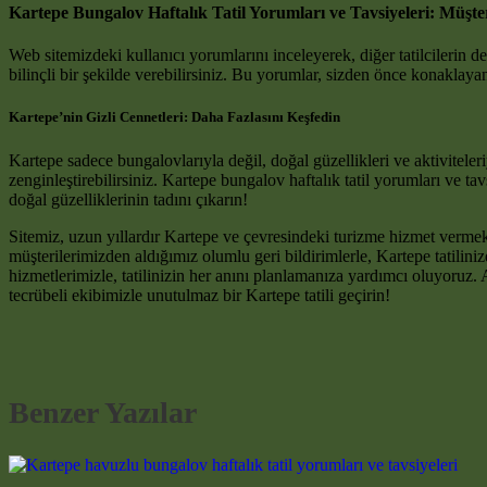
Kartepe Bungalov Haftalık Tatil Yorumları ve Tavsiyeleri: Müşte
Web sitemizdeki kullanıcı yorumlarını inceleyerek, diğer tatilcilerin 
bilinçli bir şekilde verebilirsiniz. Bu yorumlar, sizden önce konaklayan
Kartepe’nin Gizli Cennetleri: Daha Fazlasını Keşfedin
Kartepe sadece bungalovlarıyla değil, doğal güzellikleri ve aktivitele
zenginleştirebilirsiniz. Kartepe bungalov haftalık tatil yorumları ve t
doğal güzelliklerinin tadını çıkarın!
Sitemiz, uzun yıllardır Kartepe ve çevresindeki turizme hizmet verme
müşterilerimizden aldığımız olumlu geri bildirimlerle, Kartepe tatili
hizmetlerimizle, tatilinizin her anını planlamanıza yardımcı oluyoruz. A
tecrübeli ekibimizle unutulmaz bir Kartepe tatili geçirin!
Benzer Yazılar