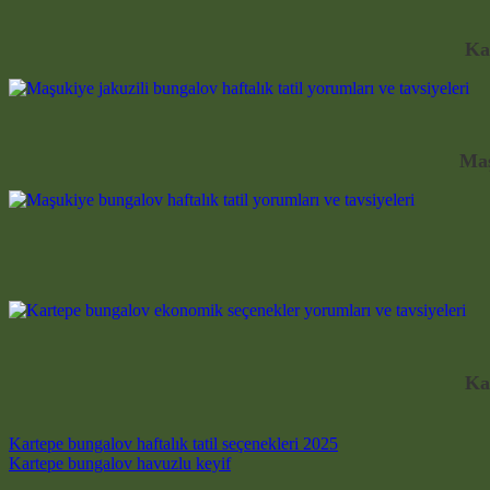
Kar
Maş
Ka
Post navigation
Kartepe bungalov haftalık tatil seçenekleri 2025
Kartepe bungalov havuzlu keyif