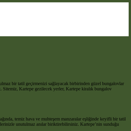
ulmaz bir tatil geçirmenizi sağlayacak birbirinden güzel bungalovlar
ız. Sitemiz, Kartepe gezilecek yerler, Kartepe kiralık bungalov
cağında, temiz hava ve muhteşem manzaralar eşliğinde keyifli bir tatil
erinizle unutulmaz anılar biriktirebilirsiniz. Kartepe’nin sunduğu