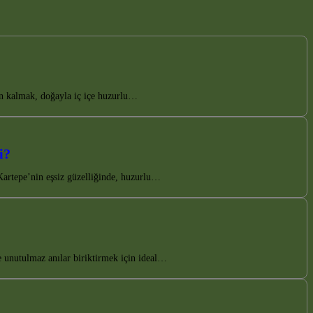
in kalmak, doğayla iç içe huzurlu…
i?
Kartepe’nin eşsiz güzelliğinde, huzurlu…
e unutulmaz anılar biriktirmek için ideal…