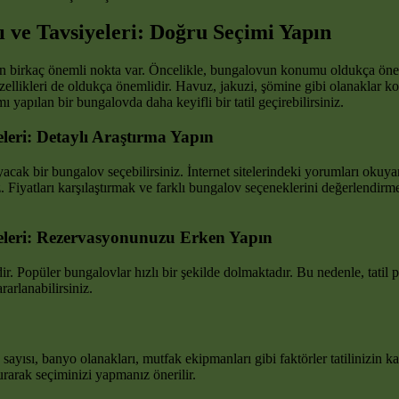
 ve Tavsiyeleri: Doğru Seçimi Yapın
eken birkaç önemli nokta var. Öncelikle, bungalovun konumu oldukça ön
ellikleri de oldukça önemlidir. Havuz, jakuzi, şömine gibi olanaklar ko
ı yapılan bir bungalovda daha keyifli bir tatil geçirebilirsiniz.
leri: Detaylı Araştırma Yapın
ayacak bir bungalov seçebilirsiniz. İnternet sitelerindeki yorumları okuya
iz. Fiyatları karşılaştırmak ve farklı bungalov seçeneklerini değerlendi
yeleri: Rezervasyonunuzu Erken Yapın
Popüler bungalovlar hızlı bir şekilde dolmaktadır. Bu nedenle, tatil p
arlanabilirsiniz.
yısı, banyo olanakları, mutfak ekipmanları gibi faktörler tatilinizin ka
rarak seçiminizi yapmanız önerilir.