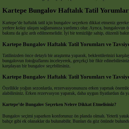
Kartepe Bungalov Haftalık Tatil Yorumları
Kartepe’de haftalık tatil için bungalov seçerken dikkat etmeniz ger
yerlere kolay ulaşım sağlamanıza yardımcı olur. Ayrıca, bungalovun öz
bakımı da göz ardı edilmemelidir. İyi bir temizliğe sahip, düzenli bakım
Kartepe Bungalov Haftalık Tatil Yorumları ve Tavsiye
Tatilinizden önce detaylı bir araştırma yaparak, beklentilerinizi karşıl
bungalovun fotoğraflarını inceleyerek, gerçekçi bir fikir edinebilirsin
karşılayan bir bungalov seçebilirsiniz.
Kartepe Bungalov Haftalık Tatil Yorumları ve Tavsi
Özellikle yoğun sezonlarda, rezervasyonunuzu erken yapmak önemlidir. 
alabilirsiniz. Erken rezervasyon yaparak, daha uygun fiyatlardan da yar
Kartepe’de Bungalov Seçerken Nelere Dikkat Etmelisiniz?
Bungalov seçimi yaparken konforunuz ön planda olmalı. Yeterli yatak sa
bahçe gibi ek olanaklar da bulunabilir. Bunları da göz önünde bulundu