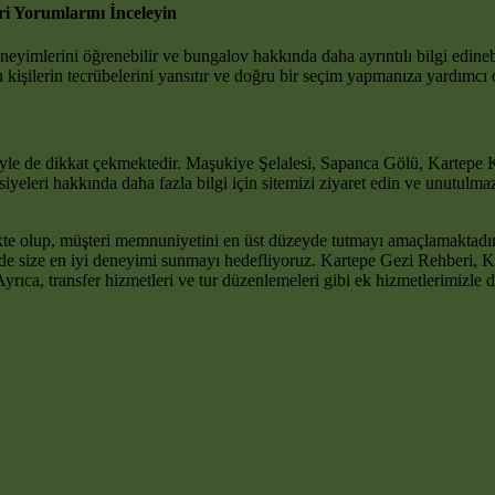
ri Yorumlarını İnceleyin
deneyimlerini öğrenebilir ve bungalov hakkında daha ayrıntılı bilgi edine
 kişilerin tecrübelerini yansıtır ve doğru bir seçim yapmanıza yardımcı o
riyle de dikkat çekmektedir. Maşukiye Şelalesi, Sapanca Gölü, Kartepe Kay
avsiyeleri hakkında daha fazla bilgi için sitemizi ziyaret edin ve unutulm
kte olup, müşteri memnuniyetini en üst düzeyde tutmayı amaçlamaktadır
nizde size en iyi deneyimi sunmayı hedefliyoruz. Kartepe Gezi Rehberi, 
yrıca, transfer hizmetleri ve tur düzenlemeleri gibi ek hizmetlerimizle de