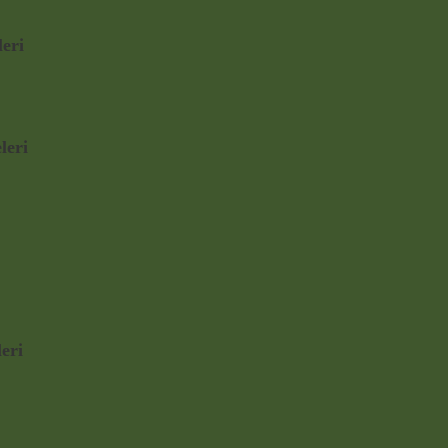
leri
leri
eri