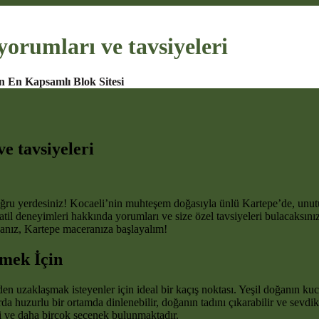
yorumları ve tavsiyeleri
n En Kapsamlı Blok Sitesi
e tavsiyeleri
 doğru yerdesiniz! Kocaeli’nin muhteşem doğasıyla ünlü Kartepe’de, unut
 tatil deneyimleri hakkında yorumları ve size özel tavsiyeleri bulacaksın
sanız, Kartepe maceranıza başlayalım!
mek İçin
nden uzaklaşmak isteyenler için ideal bir kaçış noktası. Yeşil doğanın ku
huzurlu bir ortamda dinlenebilir, doğanın tadını çıkarabilir ve sevdikl
ri ve daha birçok seçenek bulunmaktadır.