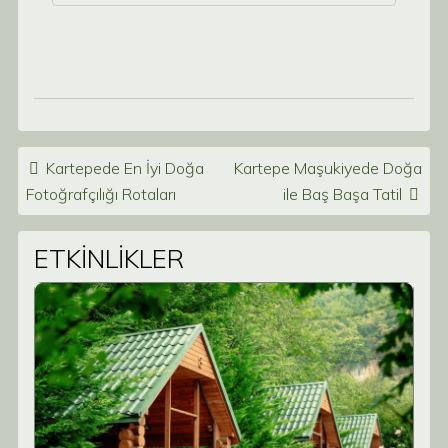
Post navigation
Kartepede En İyi Doğa
Kartepe Maşukiyede Doğa
Fotoğrafçılığı Rotaları
ile Baş Başa Tatil
ETKİNLİKLER