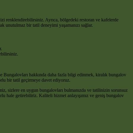
nizi renklendirebilirsiniz. Ayrıca, bölgedeki restoran ve kafelerde
rak unutulmaz bir tatil deneyimi yaşamanızı sağlar.
r.
ilirsiniz.
epe Bungalovları hakkında daha fazla bilgi edinmek, kiralık bungalov
lu bir tatil geçirmeye davet ediyoruz.
iz, sizlere en uygun bungalovları bulmanızda ve tatilinizin sorunsuz
rlu hale getirebiliriz. Kaliteli hizmet anlayışımız ve geniş bungalov