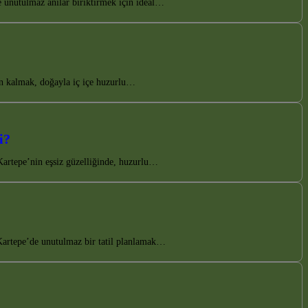
e unutulmaz anılar biriktirmek için ideal…
in kalmak, doğayla iç içe huzurlu…
i?
Kartepe’nin eşsiz güzelliğinde, huzurlu…
Kartepe’de unutulmaz bir tatil planlamak…