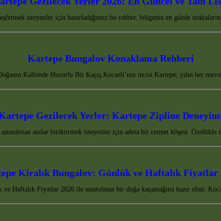
artepe Gezilecek Yerler 2026: En Güncel ve Tam Lis
eşfetmek isteyenler için hazırladığımız bu rehber, bölgenin en gözde noktaları
Kartepe Bungalov Konaklama Rehberi
anın Kalbinde Huzurlu Bir Kaçış Kocaeli’nin incisi Kartepe, yılın her mevsim
Kartepe Gezilecek Yerler: Kartepe Zipline Deneyim
nutulmaz anılar biriktirmek isteyenler için adeta bir cennet köşesi. Özellikle
epe Kiralık Bungalov: Günlük ve Haftalık Fiyatlar
ve Haftalık Fiyatlar 2026 ile unutulmaz bir doğa kaçamağına hazır olun. Kocae