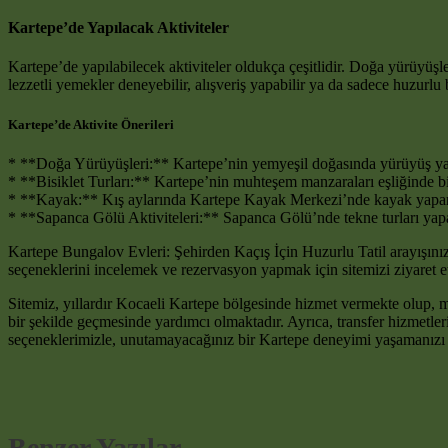
Kartepe’de Yapılacak Aktiviteler
Kartepe’de yapılabilecek aktiviteler oldukça çeşitlidir. Doğa yürüyüşleri
lezzetli yemekler deneyebilir, alışveriş yapabilir ya da sadece huzurlu
Kartepe’de Aktivite Önerileri
* **Doğa Yürüyüşleri:** Kartepe’nin yemyeşil doğasında yürüyüş yapm
* **Bisiklet Turları:** Kartepe’nin muhteşem manzaraları eşliğinde bisi
* **Kayak:** Kış aylarında Kartepe Kayak Merkezi’nde kayak yapara
* **Sapanca Gölü Aktiviteleri:** Sapanca Gölü’nde tekne turları yapabili
Kartepe Bungalov Evleri: Şehirden Kaçış İçin Huzurlu Tatil arayışınız
seçeneklerini incelemek ve rezervasyon yapmak için sitemizi ziyaret e
Sitemiz, yıllardır Kocaeli Kartepe bölgesinde hizmet vermekte olup, m
bir şekilde geçmesinde yardımcı olmaktadır. Ayrıca, transfer hizmetleri,
seçeneklerimizle, unutamayacağınız bir Kartepe deneyimi yaşamanızı 
Benzer Yazılar