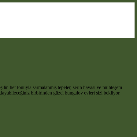
şilin her tonuyla sarmalanmış tepeler, serin havası ve muhteşem
ayabileceğiniz birbirinden güzel bungalov evleri sizi bekliyor.