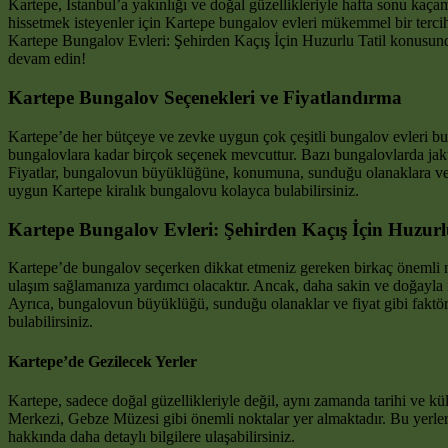
Kartepe, İstanbul’a yakınlığı ve doğal güzellikleriyle hafta sonu kaçama
hissetmek isteyenler için Kartepe bungalov evleri mükemmel bir terc
Kartepe Bungalov Evleri: Şehirden Kaçış İçin Huzurlu Tatil konusunda
devam edin!
Kartepe Bungalov Seçenekleri ve Fiyatlandırma
Kartepe’de her bütçeye ve zevke uygun çok çeşitli bungalov evleri bu
bungalovlara kadar birçok seçenek mevcuttur. Bazı bungalovlarda jaku
Fiyatlar, bungalovun büyüklüğüne, konumuna, sunduğu olanaklara ve sez
uygun Kartepe kiralık bungalovu kolayca bulabilirsiniz.
Kartepe Bungalov Evleri: Şehirden Kaçış İçin Huzur
Kartepe’de bungalov seçerken dikkat etmeniz gereken birkaç önemli 
ulaşım sağlamanıza yardımcı olacaktır. Ancak, daha sakin ve doğayla iç
Ayrıca, bungalovun büyüklüğü, sunduğu olanaklar ve fiyat gibi faktö
bulabilirsiniz.
Kartepe’de Gezilecek Yerler
Kartepe, sadece doğal güzellikleriyle değil, aynı zamanda tarihi ve k
Merkezi, Gebze Müzesi gibi önemli noktalar yer almaktadır. Bu yerleri 
hakkında daha detaylı bilgilere ulaşabilirsiniz.