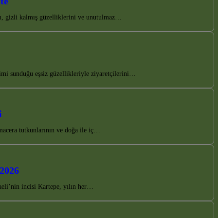
te
nı, gizli kalmış güzelliklerini ve unutulmaz…
i sunduğu eşsiz güzellikleriyle ziyaretçilerini…
i
 macera tutkunlarının ve doğa ile iç…
 2026
li’nin incisi Kartepe, yılın her…