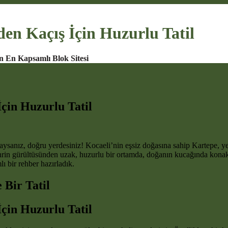
en Kaçış İçin Huzurlu Tatil
n En Kapsamlı Blok Sitesi
çin Huzurlu Tatil
ysanız, doğru yerdesiniz! Kocaeli’nin eşsiz doğasına sahip Kartepe, ye
ehrin gürültüsünden uzak, huzurlu bir ortamda, doğanın kucağında konakl
ı bir rehber hazırladık.
 Bir Tatil
çin Huzurlu Tatil