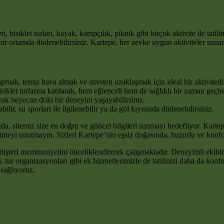
, bisiklet turları, kayak, kampçılık, piknik gibi birçok aktivite ile tatili
 bir ortamda dinlenebilirsiniz. Kartepe, her zevke uygun aktiviteler suna
ak, temiz hava almak ve stresten uzaklaşmak için ideal bir aktivitedi
klet turlarına katılarak, hem eğlenceli hem de sağlıklı bir zaman geçireb
k heyecan dolu bir deneyim yaşayabilirsiniz.
r, su sporları ile ilgilenebilir ya da göl kıyısında dinlenebilirsiniz.
da, sitemiz size en doğru ve güncel bilgileri sunmayı hedefliyor. Kart
tmeyi unutmayın. Sizleri Kartepe’nin eşsiz doğasında, huzurlu ve konfor
üşteri memnuniyetini önceliklendirerek çalışmaktadır. Deneyimli ekibim
 tur organizasyonları gibi ek hizmetlerimizle de tatilinizi daha da konfo
sağlıyoruz.