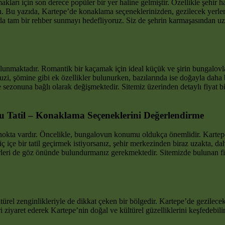
kları için son derece popüler bir yer haline gelmiştir. Özellikle şehir h
ih. Bu yazıda, Kartepe’de konaklama seçeneklerinizden, gezilecek yerl
 tam bir rehber sunmayı hedefliyoruz. Siz de şehrin karmaşasından uzak
lunmaktadır. Romantik bir kaçamak için ideal küçük ve şirin bungalovla
zi, şömine gibi ek özellikler bulunurken, bazılarında ise doğayla daha 
onuna bağlı olarak değişmektedir. Sitemiz üzerinden detaylı fiyat bilg
lu Tatil – Konaklama Seçeneklerini Değerlendirme
nokta vardır. Öncelikle, bungalovun konumu oldukça önemlidir. Kartep
 içe bir tatil geçirmek istiyorsanız, şehir merkezinden biraz uzakta, da
rleri de göz önünde bulundurmanız gerekmektedir. Sitemizde bulunan fi
ültürel zenginlikleriyle de dikkat çeken bir bölgedir. Kartepe’de gezile
ziyaret ederek Kartepe’nin doğal ve kültürel güzelliklerini keşfedebilir