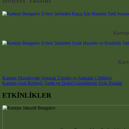
Kartep
Kart
Post navigation
Kartepe Maşukiyede Organik Ürünler ve Alabalık Çiftlikleri
Kartepe Gezi Rehberi: Tarihi ve Doğal Güzelliklerle Dolu Rotalar
ETKİNLİKLER