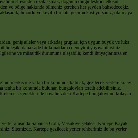
ayatının stresinden uzaklaşmak, doğanın dinginleştirici etkisini
erden ve bölge hakkında bilmeniz gereken her şeyden bahsedeceğiz.
laşarak, huzurlu ve keyifli bir tatil geçirmek istiyorsanız, okumaya
rdan, geniş aileler veya arkadaş grupları için uygun büyük ve lüks
bütünleşik, daha sade bir konaklama deneyimi yaşayabilirsiniz.
ilerine ve müsaitlik durumuna ulaşabilir, kendi ihtiyaçlarınıza en
e’nin merkezine yakın bir konumda kalmak, gezilecek yerlere kolay
ha tenha bir konumda bulunan bungalovları tercih edebilirsiniz.
ltreleme seçenekleri ile hayalinizdeki Kartepe bungalovunu kolayca
cek yerler arasında Sapanca Gölü, Maşukiye şelalesi, Kartepe Kayak
siniz. Sitemizde, Kartepe gezilecek yerler rehberimiz ile bu yerler