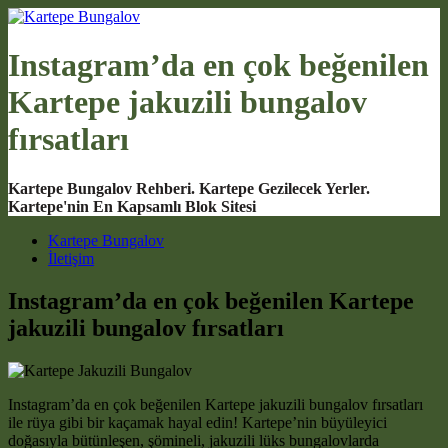
Instagram’da en çok beğenilen
Kartepe jakuzili bungalov
fırsatları
Kartepe Bungalov Rehberi. Kartepe Gezilecek Yerler.
Kartepe'nin En Kapsamlı Blok Sitesi
Main Navigation
Kartepe Bungalov
İletişim
Instagram’da en çok beğenilen Kartepe
jakuzili bungalov fırsatları
Instagram’da en çok beğenilen Kartepe jakuzili bungalov fırsatları
ile rüya gibi bir kaçamak hayal edin! Kartepe’nin büyüleyici
doğasıyla bütünleşen, şömineli, jakuzili lüks bungalovlarda