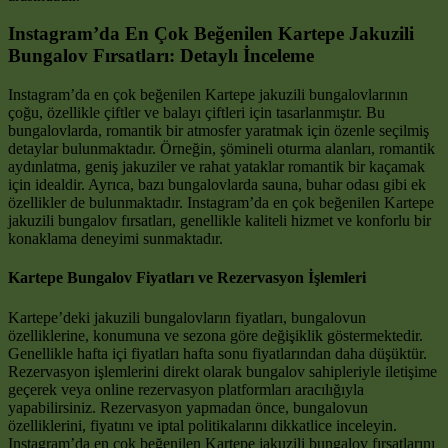
Instagram’da En Çok Beğenilen Kartepe Jakuzili
Bungalov Fırsatları: Detaylı İnceleme
Instagram’da en çok beğenilen Kartepe jakuzili bungalovlarının
çoğu, özellikle çiftler ve balayı çiftleri için tasarlanmıştır. Bu
bungalovlarda, romantik bir atmosfer yaratmak için özenle seçilmiş
detaylar bulunmaktadır. Örneğin, şömineli oturma alanları, romantik
aydınlatma, geniş jakuziler ve rahat yataklar romantik bir kaçamak
için idealdir. Ayrıca, bazı bungalovlarda sauna, buhar odası gibi ek
özellikler de bulunmaktadır. Instagram’da en çok beğenilen Kartepe
jakuzili bungalov fırsatları, genellikle kaliteli hizmet ve konforlu bir
konaklama deneyimi sunmaktadır.
Kartepe Bungalov Fiyatları ve Rezervasyon İşlemleri
Kartepe’deki jakuzili bungalovların fiyatları, bungalovun
özelliklerine, konumuna ve sezona göre değişiklik göstermektedir.
Genellikle hafta içi fiyatları hafta sonu fiyatlarından daha düşüktür.
Rezervasyon işlemlerini direkt olarak bungalov sahipleriyle iletişime
geçerek veya online rezervasyon platformları aracılığıyla
yapabilirsiniz. Rezervasyon yapmadan önce, bungalovun
özelliklerini, fiyatını ve iptal politikalarını dikkatlice inceleyin.
Instagram’da en çok beğenilen Kartepe jakuzili bungalov fırsatlarını