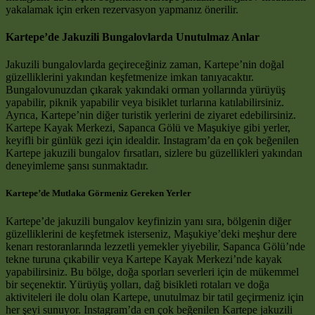
yakalamak için erken rezervasyon yapmanız önerilir.
Kartepe’de Jakuzili Bungalovlarda Unutulmaz Anlar
Jakuzili bungalovlarda geçireceğiniz zaman, Kartepe’nin doğal
güzelliklerini yakından keşfetmenize imkan tanıyacaktır.
Bungalovunuzdan çıkarak yakındaki orman yollarında yürüyüş
yapabilir, piknik yapabilir veya bisiklet turlarına katılabilirsiniz.
Ayrıca, Kartepe’nin diğer turistik yerlerini de ziyaret edebilirsiniz.
Kartepe Kayak Merkezi, Sapanca Gölü ve Maşukiye gibi yerler,
keyifli bir günlük gezi için idealdir. Instagram’da en çok beğenilen
Kartepe jakuzili bungalov fırsatları, sizlere bu güzellikleri yakından
deneyimleme şansı sunmaktadır.
Kartepe’de Mutlaka Görmeniz Gereken Yerler
Kartepe’de jakuzili bungalov keyfinizin yanı sıra, bölgenin diğer
güzelliklerini de keşfetmek isterseniz, Maşukiye’deki meşhur dere
kenarı restoranlarında lezzetli yemekler yiyebilir, Sapanca Gölü’nde
tekne turuna çıkabilir veya Kartepe Kayak Merkezi’nde kayak
yapabilirsiniz. Bu bölge, doğa sporları severleri için de mükemmel
bir seçenektir. Yürüyüş yolları, dağ bisikleti rotaları ve doğa
aktiviteleri ile dolu olan Kartepe, unutulmaz bir tatil geçirmeniz için
her şeyi sunuyor. Instagram’da en çok beğenilen Kartepe jakuzili