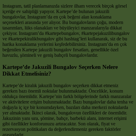
Instagram, tatil planlamanızda sizlere ilham verecek birçok görsel
içeriğe ev sahipliği yapıyor. Kartepe’de bulunan jakuzili
bungalovlar, Instagram’da en çok beğeni alan konaklama
seçenekleri arasında yer alıyor. Bu bungalovların çoğu, modern
tasarımları, lüks olanakları ve büyüleyici manzaralarıyla dikkat
çekiyor. Instagram’da #kartepebungalov, #kartepejakuzilibungalov
ve #kartepekiralikbungalov gibi hashtag’leri kullanarak, siz de bu
harika konaklama yerlerini keşfedebilirsiniz. Instagram’da en çok
beğenilen Kartepe jakuzili bungalov fırsatları, genellikle özel
havuzlu, şömineli ve geniş bahçeli bungalovlardır.
Kartepe’de Jakuzili Bungalov Seçerken Nelere
Dikkat Etmelisiniz?
Kartepe’de kiralık jakuzili bungalov seçerken dikkat etmeniz
gereken bazı önemli noktalar bulunmaktadır. Öncelikle, konum
oldukça önemlidir. Kartepe’nin farklı bölgelerinde farklı manzaralar
ve aktivitelere erişim bulunmaktadır. Bazı bungalovlar daha tenha ve
doğayla iç içe bir konumdayken, bazıları daha merkezi noktalarda
yer almaktadır. İkinci olarak, bungalovun özellikleri de önemlidir.
Jakuzinin yanı sıra, şömine, bahçe, barbekü alanı, internet erişimi
gibi özellikler konforunuzu artıracaktır. Son olarak, fiyat ve
rezervasyon politikaları da değerlendirmeniz gereken faktörler
arasındadır.