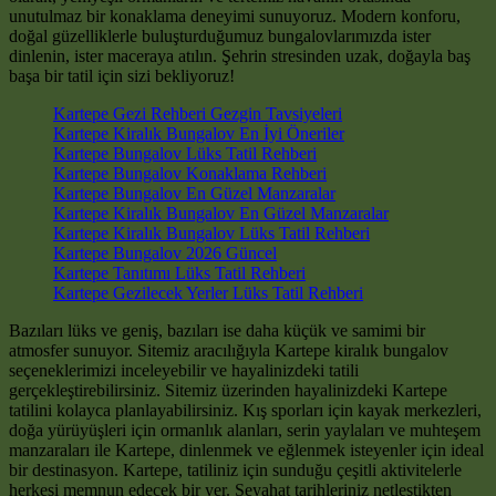
unutulmaz bir konaklama deneyimi sunuyoruz. Modern konforu,
doğal güzelliklerle buluşturduğumuz bungalovlarımızda ister
dinlenin, ister maceraya atılın. Şehrin stresinden uzak, doğayla baş
başa bir tatil için sizi bekliyoruz!
Kartepe Gezi Rehberi Gezgin Tavsiyeleri
Kartepe Kiralık Bungalov En İyi Öneriler
Kartepe Bungalov Lüks Tatil Rehberi
Kartepe Bungalov Konaklama Rehberi
Kartepe Bungalov En Güzel Manzaralar
Kartepe Kiralık Bungalov En Güzel Manzaralar
Kartepe Kiralık Bungalov Lüks Tatil Rehberi
Kartepe Bungalov 2026 Güncel
Kartepe Tanıtımı Lüks Tatil Rehberi
Kartepe Gezilecek Yerler Lüks Tatil Rehberi
Bazıları lüks ve geniş, bazıları ise daha küçük ve samimi bir
atmosfer sunuyor. Sitemiz aracılığıyla Kartepe kiralık bungalov
seçeneklerimizi inceleyebilir ve hayalinizdeki tatili
gerçekleştirebilirsiniz. Sitemiz üzerinden hayalinizdeki Kartepe
tatilini kolayca planlayabilirsiniz. Kış sporları için kayak merkezleri,
doğa yürüyüşleri için ormanlık alanları, serin yaylaları ve muhteşem
manzaraları ile Kartepe, dinlenmek ve eğlenmek isteyenler için ideal
bir destinasyon. Kartepe, tatiliniz için sunduğu çeşitli aktivitelerle
herkesi memnun edecek bir yer. Seyahat tarihleriniz netleştikten